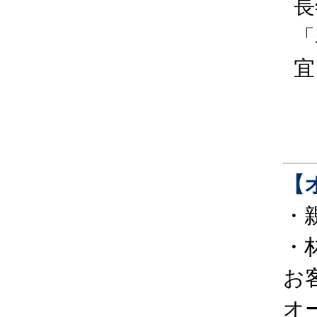
長
「
宜
【
・
・
お
オ