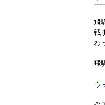
飛
戦
わ
飛
ウ