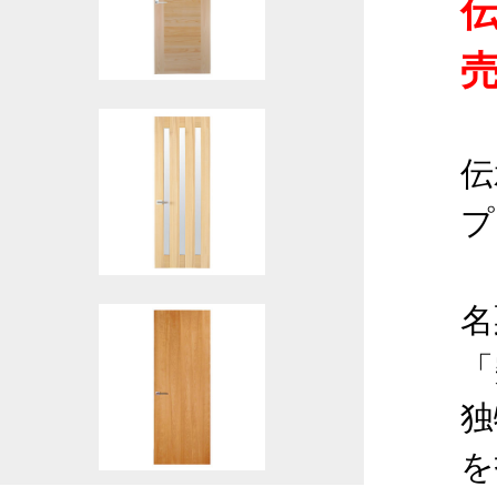
伝
プ
名
「
独
を