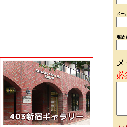
メー
電話
メ
必