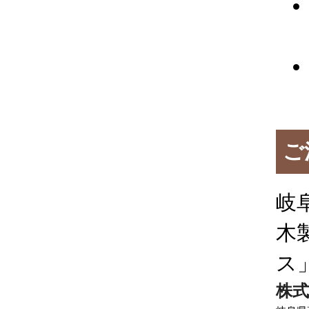
ご
岐
木
ス
株式