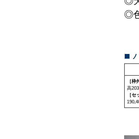
◎
◎
■
［枠
高20
［セ
190