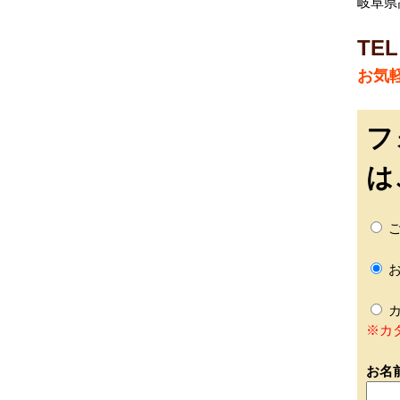
岐阜県
TEL
お気
フ
は
ご
お
カ
※カ
お名