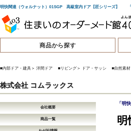
明快闊達（ウォルナット）01SGP 高級室内ドア【匠シリーズ】 
商品から探す
■内部ドア・建具
＞
洋間ドア
■リビング
＞
ドア・サッシ
■自然素材
株式会社 コムラックス
「明快
会社概要
明
商品一覧
わが社情報