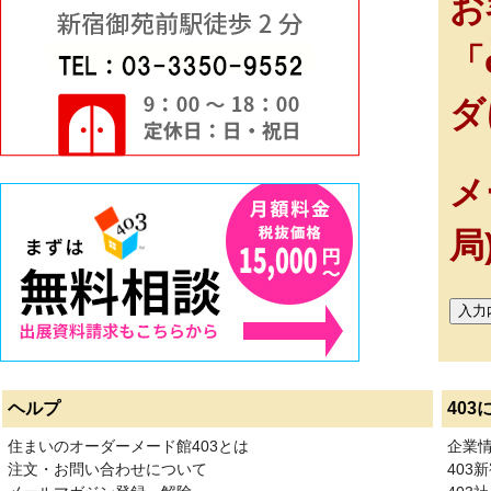
お
「
ダ
メ
局
ヘルプ
403
住まいのオーダーメード館403とは
企業
注文・お問い合わせについて
403