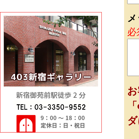
メ
必
お
「
ダ