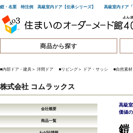
鎧・名栗 特注例 高級室内ドア【伝承シリーズ】 高級室内ドア「
商品から探す
■内部ドア・建具
＞
洋間ドア
■リビング
＞
ドア・サッシ
■自然素材
株式会社 コムラックス
高級
会社概要
価値の
商品一覧
鎧
わが社情報