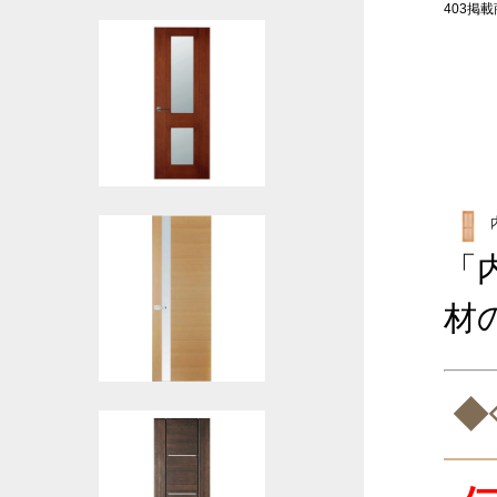
403掲載商
「
材
◆