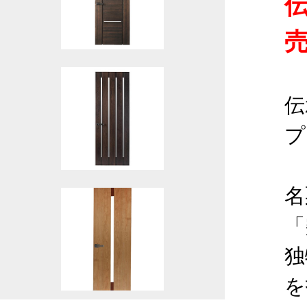
伝
プ
名
「
独
を