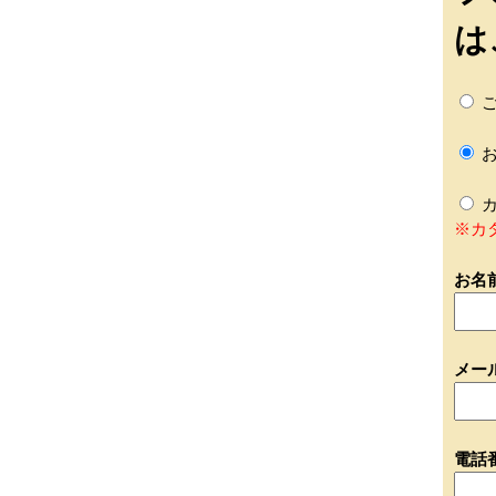
は
ご
お
カ
※カ
お名
メー
電話