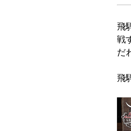
飛
戦
だ
飛