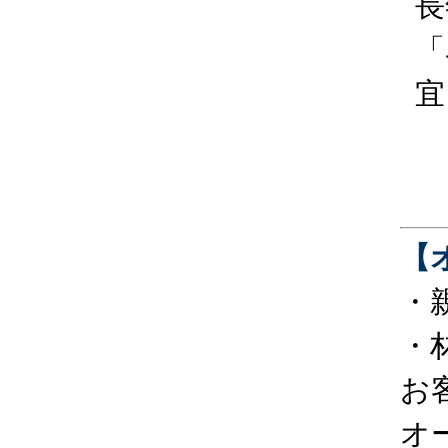
長
「
宜
【
・
・
お
オ