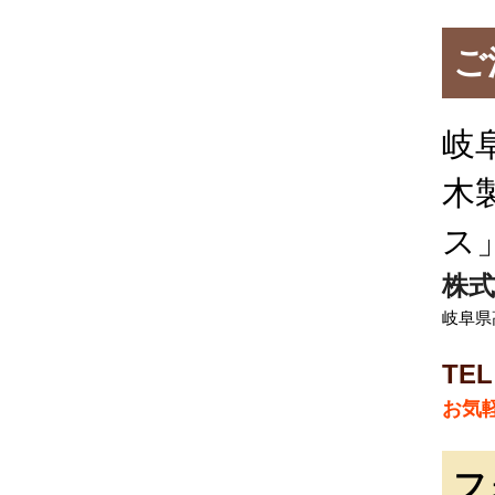
ご
岐
木
ス
株式
岐阜県
TEL
お気
フ