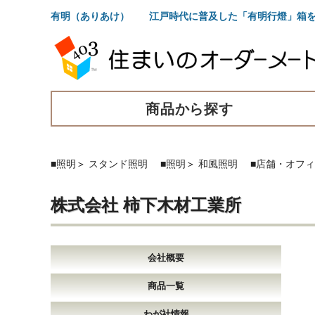
有明（ありあけ） 江戸時代に普及した「有明行燈」箱を
商品から探す
■照明
＞
スタンド照明
■照明
＞
和風照明
■店舗・オフ
株式会社 柿下木材工業所
会社概要
商品一覧
わが社情報