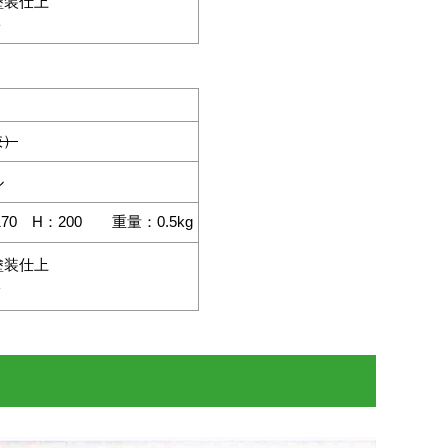
塗装仕上
ト
抜）
ル
170 H：200 重量：0.5kg
塗装仕上
ト