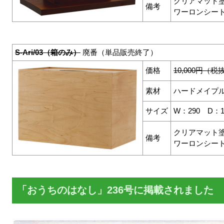
クリアマット
備考
ワーロンシー
S-Ari/03（箱のみ）
廃番（単品販売終了）
価格
10,000円（税
素材
ハードメイプ
サイズ
W：290 D：
クリアマット
備考
ワーロンシー
「おうちのはなし」236号に掲載されました