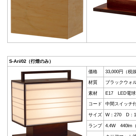
S-Ari/02（行燈のみ）
価格
33,000円（税
材質
ブラックウォ
素材
E17 LED
コード
中間スイッチ付
サイズ
W：270 D：
ランプ
4.4W 440lm