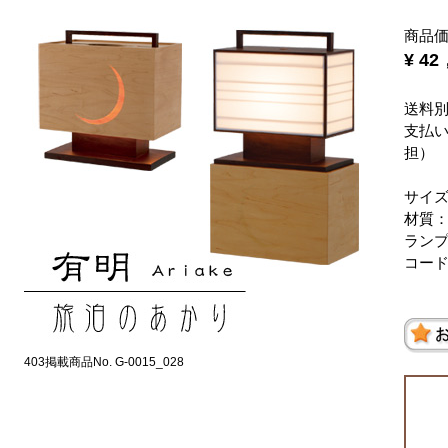
商品
¥ 4
送料
支払
担）
サイズ：
材質
ランプ
コード
403掲載商品No. G-0015_028