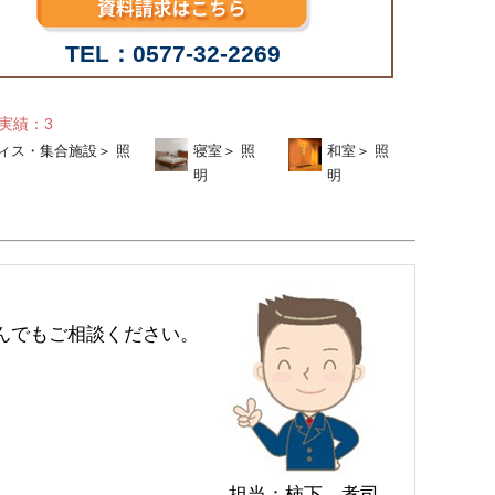
TEL：0577-32-2269
せ実績：3
ィス・集合施設
＞
照
寝室
＞
照
和室
＞
照
明
明
んでもご相談ください。
担当：柿下 孝司