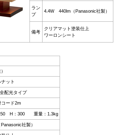
ラン
4.4W 440lm（Panasonic社製）
プ
クリアマット塗装仕上
備考
ワーロンシート
抜）
ルナット
電球全配光タイプ
コード2m
150 H：300 重量：1.3kg
（Panasonic社製）