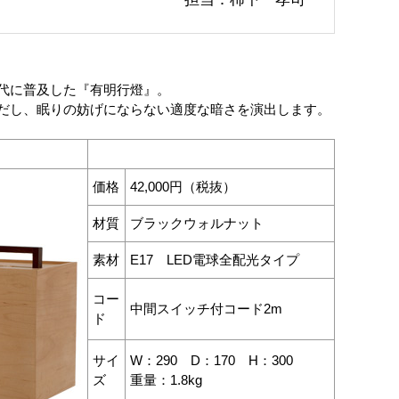
代に普及した『有明行燈』。
だし、眠りの妨げにならない適度な暗さを演出します。
価格
42,000円（税抜）
材質
ブラックウォルナット
素材
E17 LED電球全配光タイプ
コー
中間スイッチ付コード2m
ド
サイ
W：290 D：170 H：300
ズ
重量：1.8kg