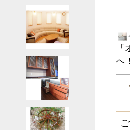
「
へ
ご