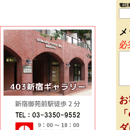
電話
メ
必
お
「
ダ