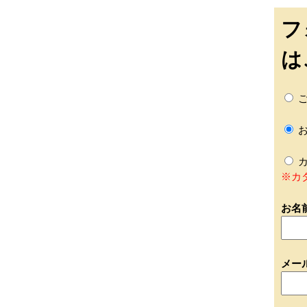
フ
は
ご
お
カ
※カ
お名
メー