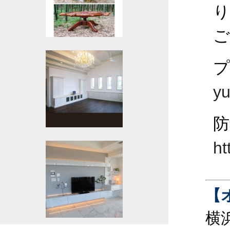
り
ご
yu
防
ht
【
横