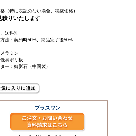
価格（特に表記のない場合、税抜価格）
お見積りいたします
費、送料別
方法：契約時50%、納品完了後50%
：メラミン
：低臭ポリ板
ンター：御影石（中国製）
プラスワン