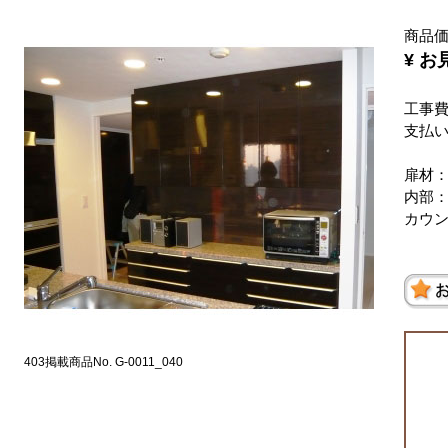
商品
¥ 
工事
支払い
扉材
内部
カウ
403掲載商品No. G-0011_040