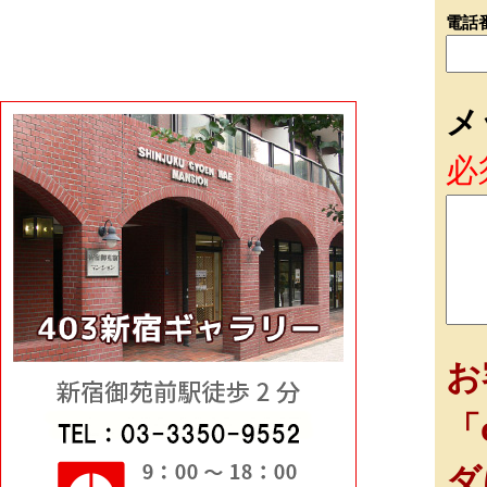
電話
メ
必
お
「
ダ