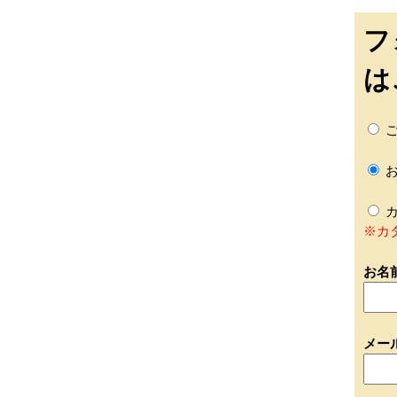
フ
は
ご
お
カ
※カ
お名
メー