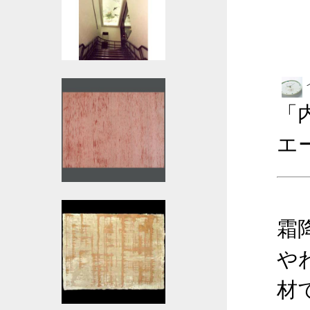
「
エ
霜
や
材