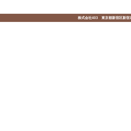
株式会社403 東京都新宿区新宿1-2-1-1F 