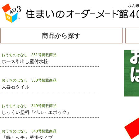
商品から探す
おうちのはなし 351号掲載商品
ホース引出し壁付水栓
おうちのはなし 350号掲載商品
大谷石タイル
おうちのはなし 349号掲載商品
しっくい塗料「ベル・エポック」
おうちのはなし 348号掲載商品
「眠リッチ」壁掛タイプ