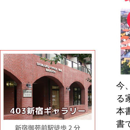
今
る
本
書