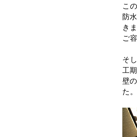
こ
防
き
ご
そ
工
壁
た