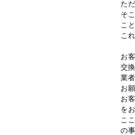
た
そ
こ
こ
お
交
業
お
お
を
こ
の