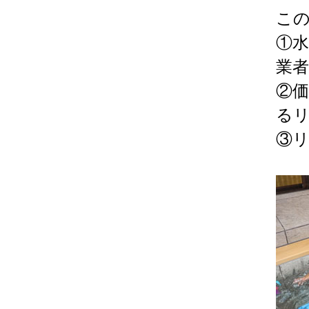
こ
①
業
②
る
③