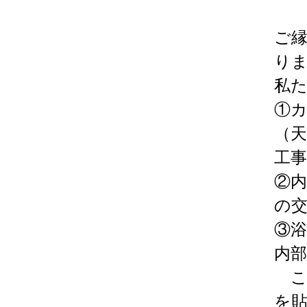
ご
り
私
①
（
工
②
の
③
内
こ
を