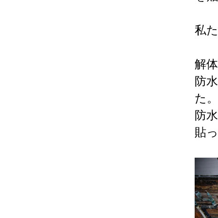
私
解
防
た
防
貼