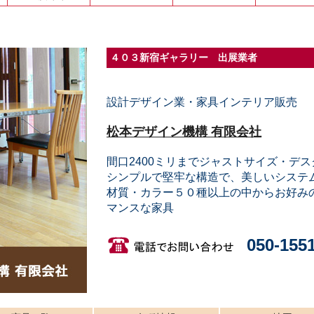
４０３新宿ギャラリー 出展業者
設計デザイン業・家具インテリア販売
松本デザイン機構 有限会社
間口2400ミリまでジャストサイズ・デ
シンプルで堅牢な構造で、美しいシステ
材質・カラー５０種以上の中からお好み
マンスな家具
050-155