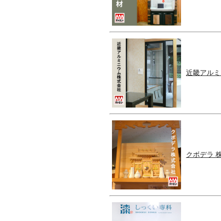
近畿アルミ
クボデラ 