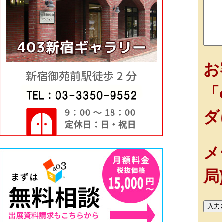
お
「
ダ
メ
局