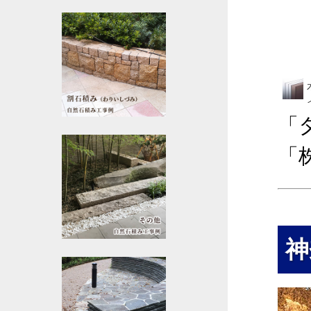
「
「
神