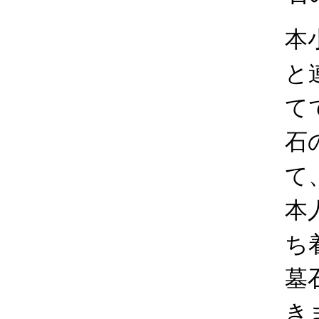
本
と
て
石
て
本
ち
墓
き