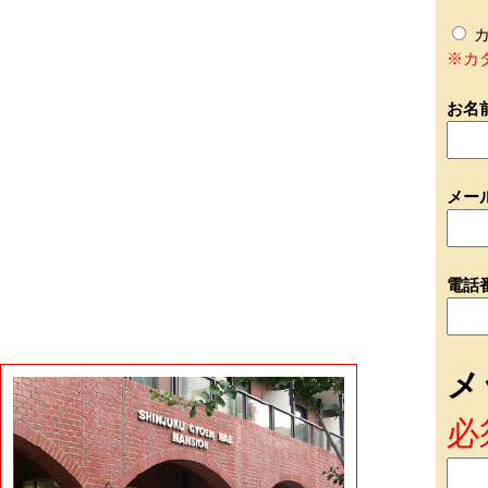
カ
※カ
お名
メー
電話
メ
必