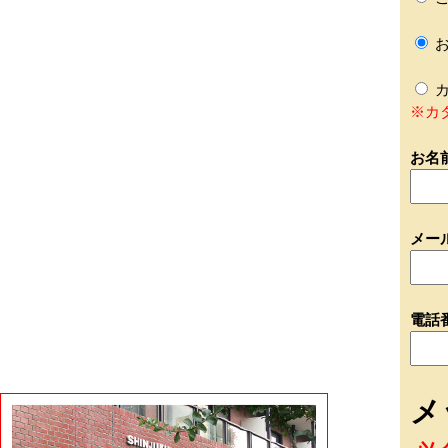
お
カ
※カ
お名
メー
電話
メ