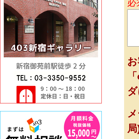
必
お
「
ダ
メ
局