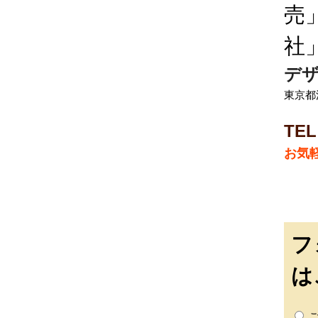
売
社
デザ
東京都渋
TE
お気
フ
は
ご