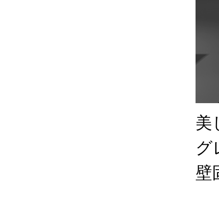
美
グ
壁