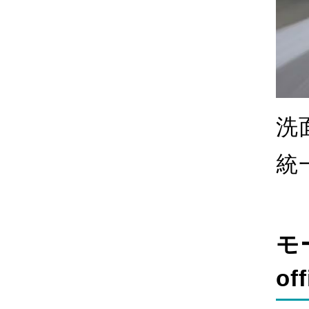
洗
統
モ
of