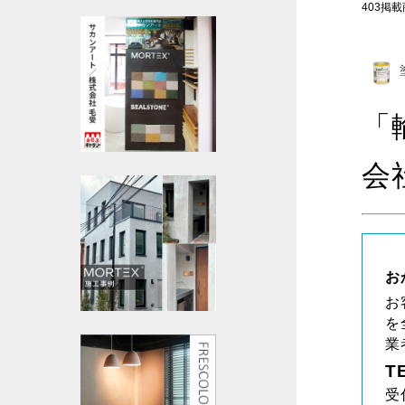
403掲載商
「
会
お
お
を
業
T
受