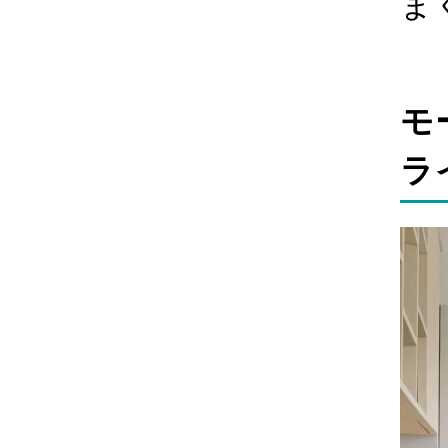
ま
モ
ラ