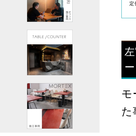
定
左
ー
モ
た