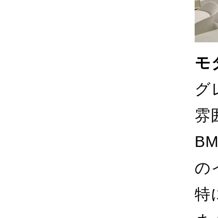
モ
グ
雰
B
の
特