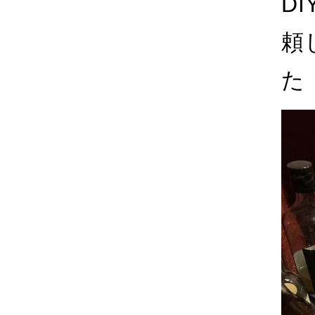
D
頼
た