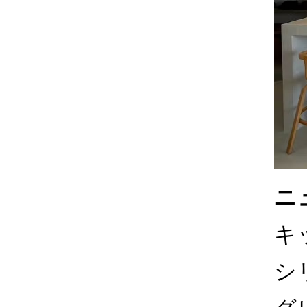
ニ
キ
シ