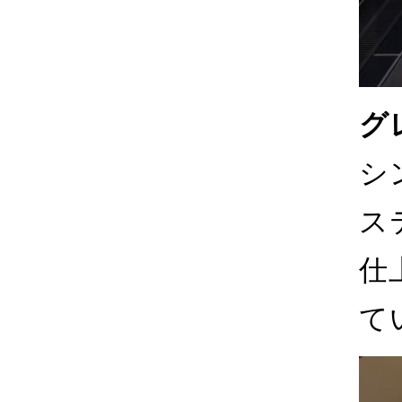
グ
シ
ス
仕
て