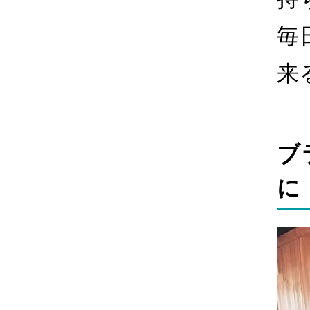
毎
来
ブ
に