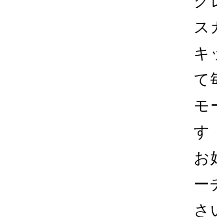
グ
ス
キ
て
モ
す
お
ー
さ