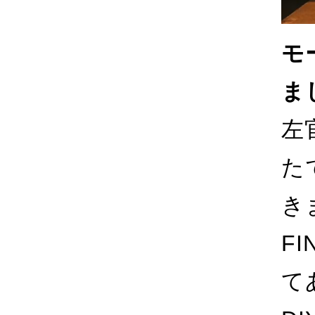
モ
ま
左
た
き
F
て