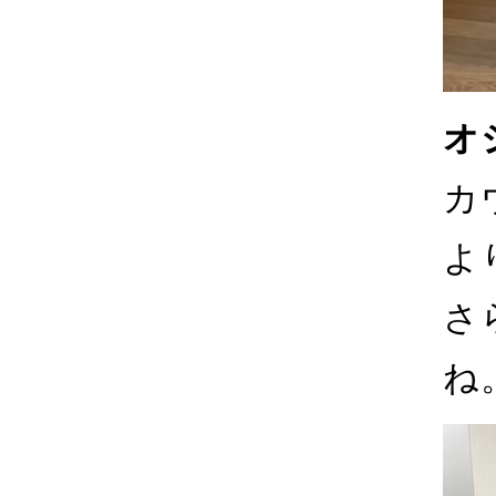
オ
カ
よ
さ
ね