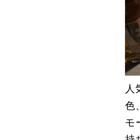
人
色
モ
持