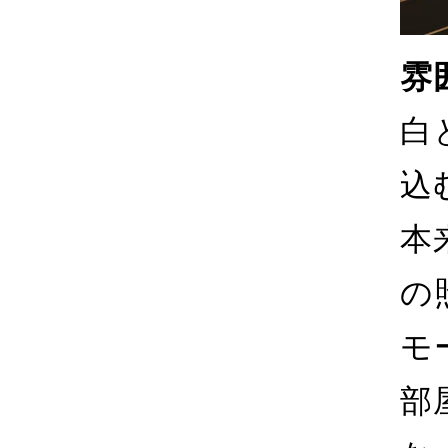
雰
白
込
本
の
モ
部