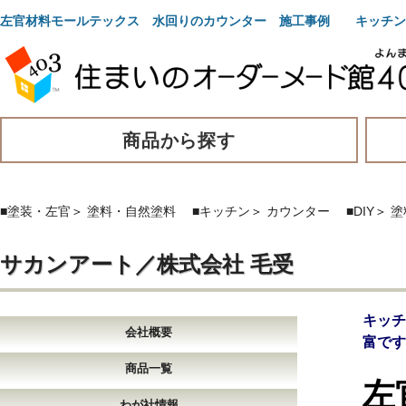
左官材料モールテックス 水回りのカウンター 施工事例 キッチン
商品から探す
■塗装・左官
＞
塗料・自然塗料
■キッチン
＞
カウンター
■DIY
＞
塗
サカンアート／株式会社 毛受
キッ
会社概要
富です
商品一覧
左
わが社情報