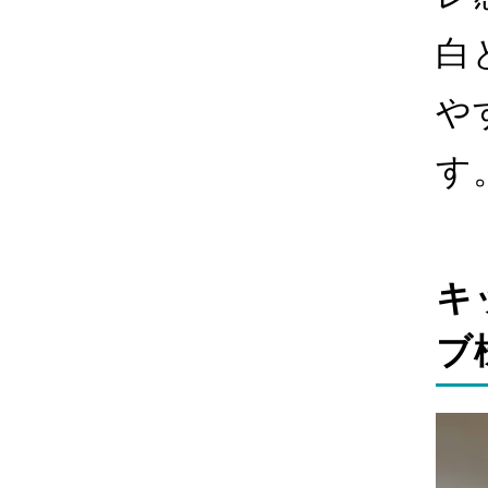
白
や
す
キ
ブ