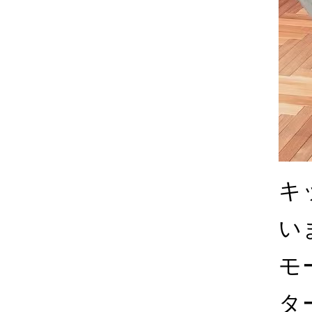
キ
い
モ
タ