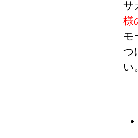
サ
様
モ
つ
い