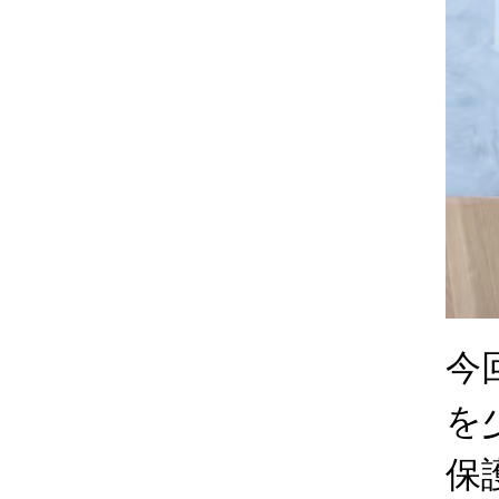
今
を
保