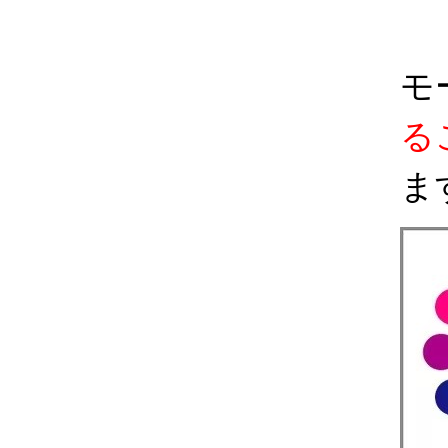
モ
る
ま