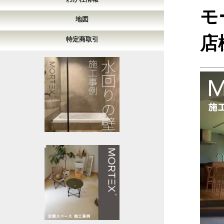
モ
地図
店
特定商取引