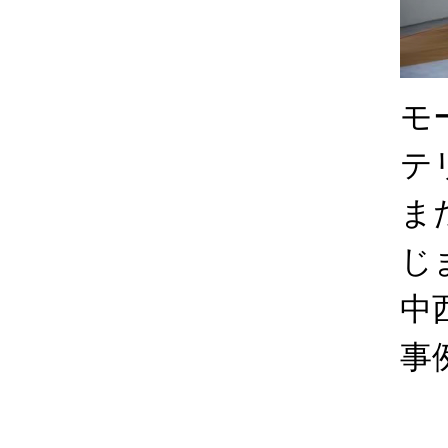
モ
テ
ま
じ
中
事