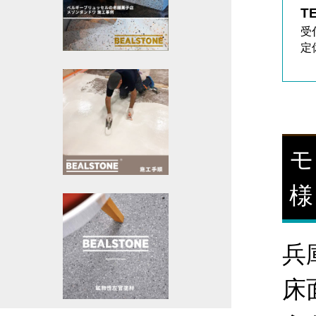
TE
受
定
モ
様
兵
床