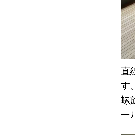
直
す
螺
ー