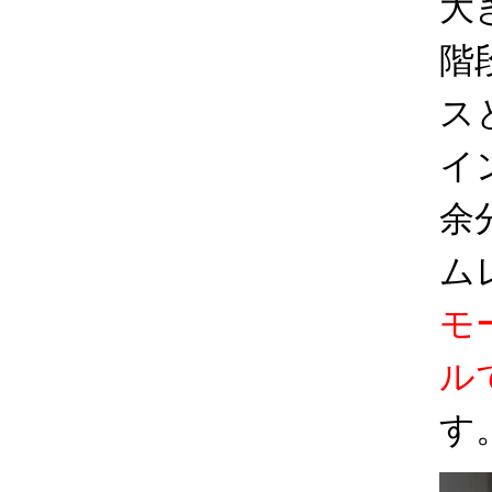
大
階
ス
イ
余
ム
モ
ル
す