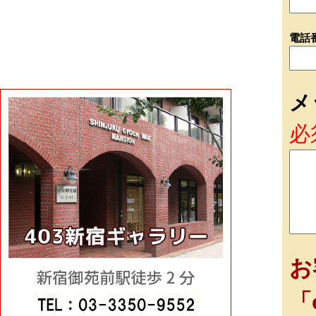
電話
メ
必
お
「