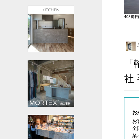
403掲載商
「
社
お
お
全
業