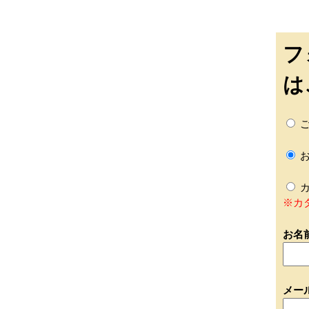
フ
は
ご
お
カ
※カ
お名
メー