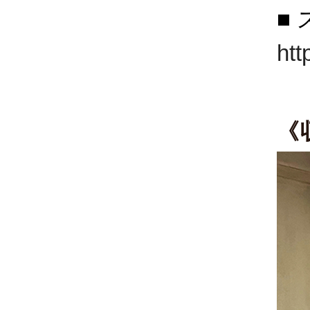
■
htt
《