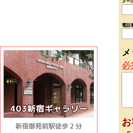
メー
電話
メ
必
お