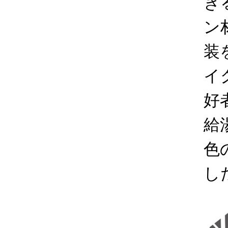
き
ン
装
イ
好
給
色
し