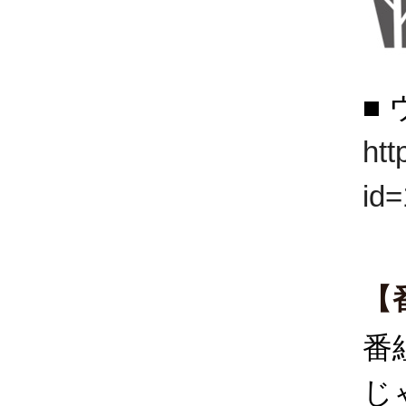
■
htt
id
【
番
じ