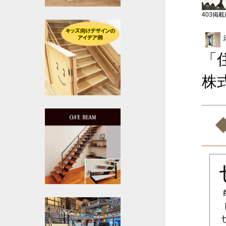
403掲載商
「
株