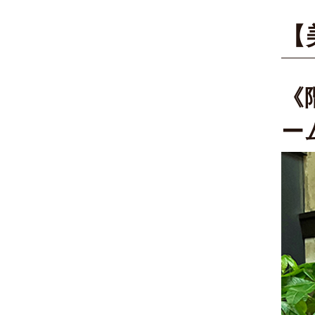
【
《
ー