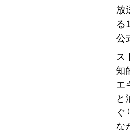
放
る
公
ス
知
エ
と
ぐ
な