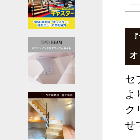
『
ォ
セ
よ
ク
せ