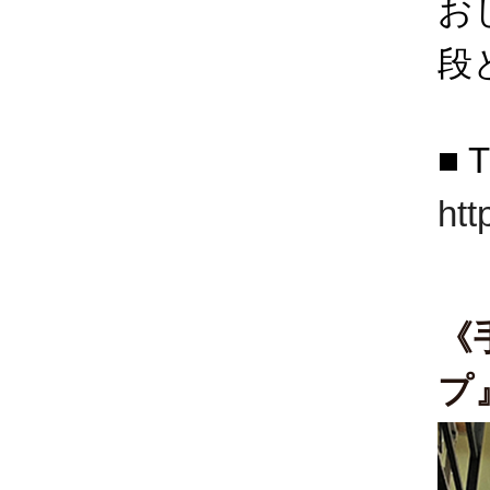
お
段
■
htt
《
プ