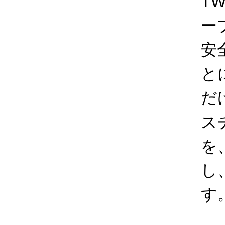
T
ー
安
と
だ
ス
を
し
す