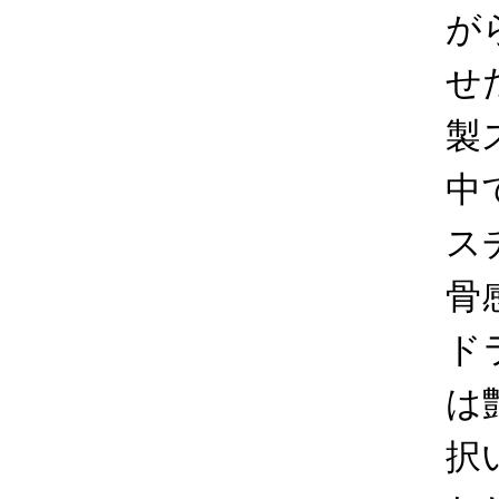
が
せ
製
中
ス
骨
ド
は
択