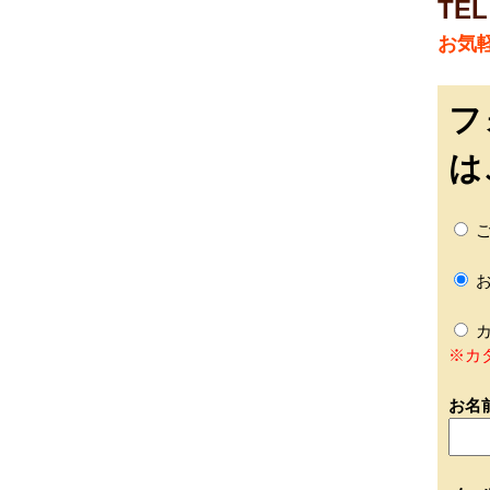
TEL
お気
フ
は
ご
お
カ
※カ
お名