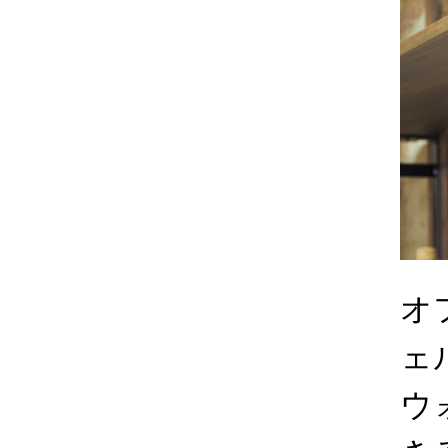
オ
ェ
ウ