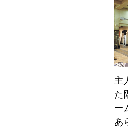
主
た
ー
あ