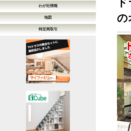
ド
わが社情報
の
地図
特定商取引