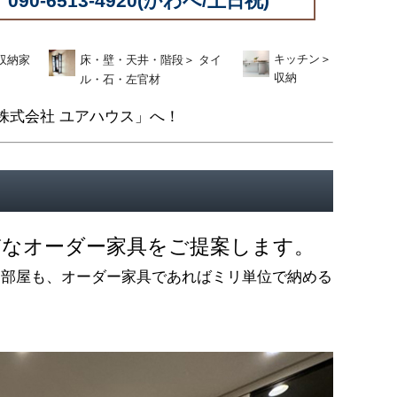
090-6513-4920(かわべ/土日祝)
キッチン
＞
収納家
床・壁・天井・階段
＞
タイ
収納
ル・石・左官材
株式会社 ユアハウス」へ！
質なオーダー家具をご提案します。
お部屋も、オーダー家具であればミリ単位で納める