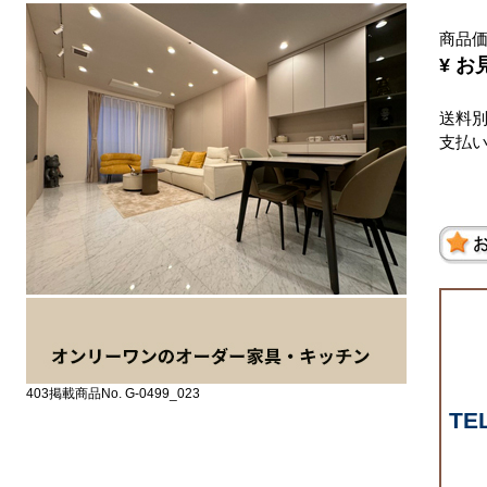
商品
¥ お
送料
支払
403掲載商品No. G-0499_023
TE