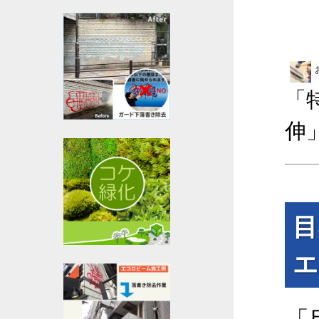
「
伸
目
エ