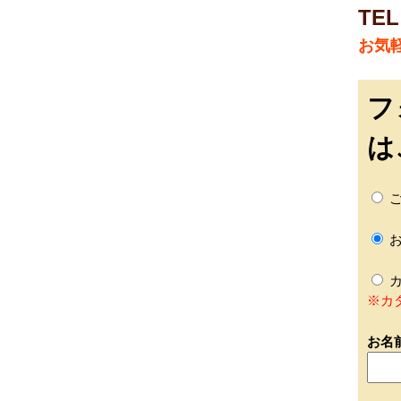
TEL
お気
フ
は
ご
お
カ
※カ
お名