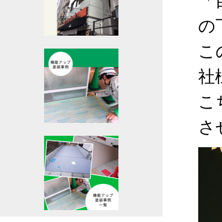
「
の
こ
社
こ
さ