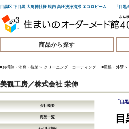
目黒区 下目黒 大鳥神社様 境内 高圧洗浄清掃 エコロビーム 「目
商品から探す
■お掃除・消臭・抗菌
＞
クリーニング・コーティング
■屋根・外壁
＞
美観工房／株式会社 栄伸
「目黒
会社概要
目
商品一覧
わが社情報