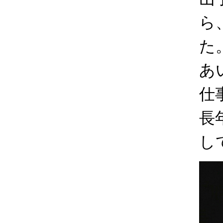
ら
た
あ
仕
長
し