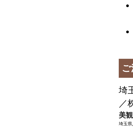
ご
埼
／
美観
埼玉県