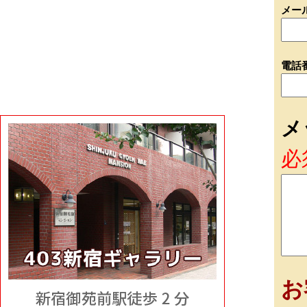
メー
電話
メ
必
お