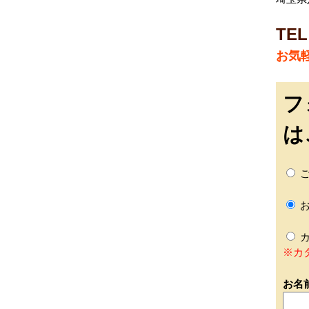
TEL
お気
フ
は
ご
お
カ
※カ
お名