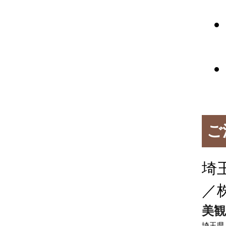
ご
埼
／
美観
埼玉県