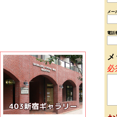
メー
電話
メ
必