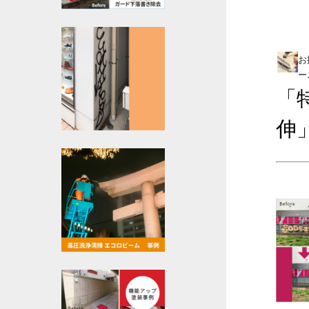
お
ー
「
伸