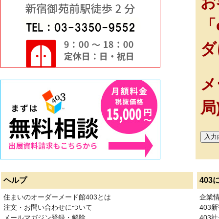
お
「
ダ
メ
局
ヘルプ
403
住まいのオーダーメード館403とは
企業
注文・お問い合わせについて
403
メールマガジン登録・解除
403社