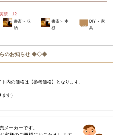
実績：12
書斎
＞
収
書斎
＞
本
DIY
＞
家
納
棚
具
からのお知らせ ◆◇◆
サイト内の価格は【参考価格】となります。
。
ります）
売メーカーです。
でお客様のご要望におこたえします。