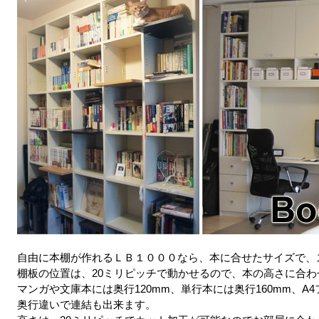
自由に本棚が作れるＬＢ１０００なら、本に合せたサイズで、
棚板の位置は、20ミリピッチで動かせるので、本の高さに合
マンガや文庫本には奥行120mm、単行本には奥行160mm、A
奥行違いで連結も出来ます。