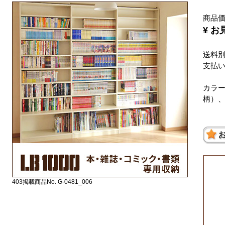
商品
¥ 
送料
支払
カラ
柄）
403掲載商品No. G-0481_006