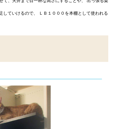
せて、天井まで目一杯な高さにすることや、 出っ張る梁
足していけるので、 ＬＢ１０００を本棚として使われる