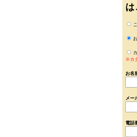
は
ご
お
カ
※カ
お名
メー
電話