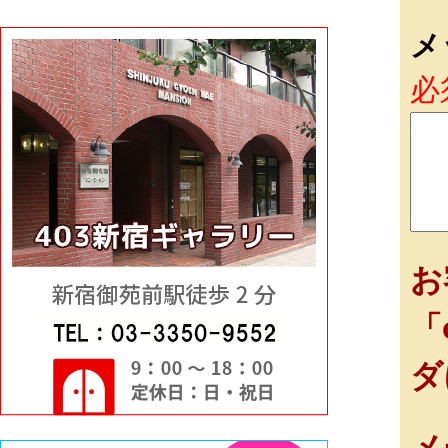
メ
必
お
「
ダ