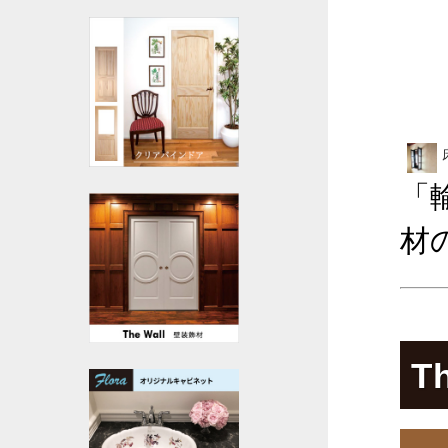
「
材
T