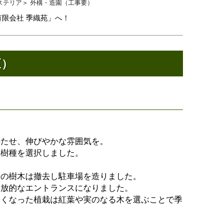
ステリア
＞
外構・造園（工事要）
有限会社 季織苑」へ！
区）
持たせ、伸びやかな雰囲気を。
る樹種を選択しました。
分の樹木は撤去し駐車場を造りました。
開放的なエントランスになりました。
なくなった植栽は紅葉や実のなる木を選ぶことで季