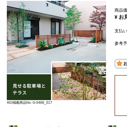
商品
¥ お
支払
参考予
403掲載商品No. G-0466_017