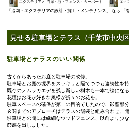
エクステリア
＞
門扉・塀・フェンス・カーポート
エク
「造園・エクステリアの設計・施工・メンテナンス」 なら 「
見せる駐車場とテラス（千葉市中央
駐車場とテラスのいい関係
古くからあったお庭と駐車場の改修。
駐車場とお庭の境界をスッキリと隔てつつも連続性を
既存のノムラカエデを残し新しい樹木も一本で絵にな
花壇はお花が好きな奥様が折々のお花を。
駐車スペースの確保が第一の目的でしたので、影響部
玄関までのアプローチはテラスの舗装と組み合わせ、
駐車場との間には繊細なウッドフェンス、以前より少
節感を出しました。