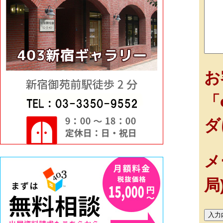
お
「
ダ
メ
局