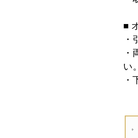
■
・
・
い
・