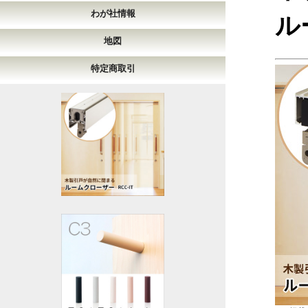
わが社情報
ル
地図
特定商取引