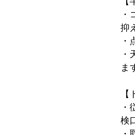
【
・
抑
・
・
ま
【
・
検
・