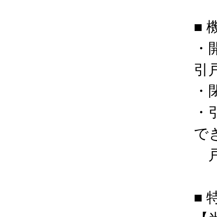
■ 
・
引
・
・
で
戸
■ 