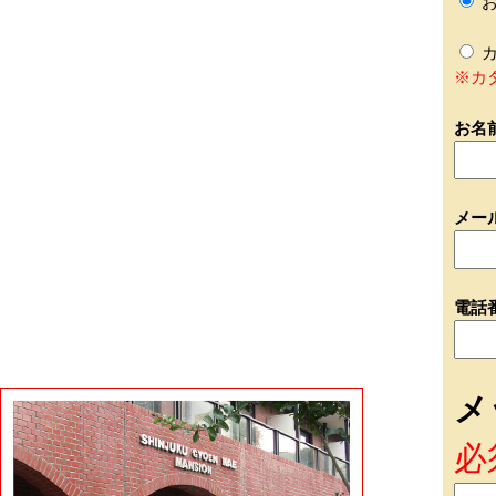
お
カ
※カ
お名
メー
電話
メ
必