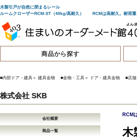
木製引戸が自然に閉まるレール
ルームクローザーRCM-ST（40kg/高耐久） RCMは高耐久。耐荷
商品から探す
■内部ドア・建具
＞
建具金物
■金物・工具
＞
ドア・建具金物
■店
株式会社 SKB
RCM
会社概要
木
商品一覧