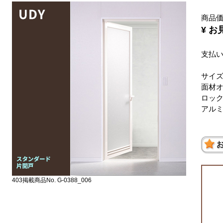
商品
¥ 
支払
サイズ
面材
ロッ
アル
403掲載商品No. G-0388_006