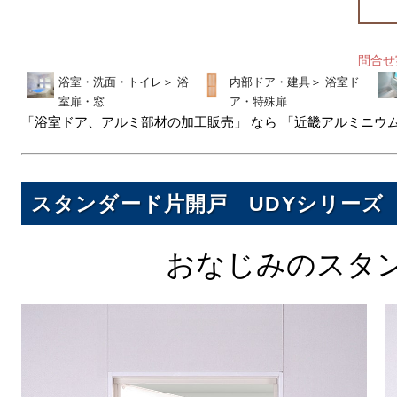
問合
浴室・洗面・トイレ
＞
浴
内部ドア・建具
＞
浴室ド
室扉・窓
ア・特殊扉
「浴室ドア、アルミ部材の加工販売」 なら 「近畿アルミニウム
スタンダード片開戸 UDYシリーズ
おなじみのスタ