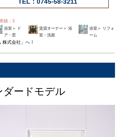
TEL：0745-58-3211
せ実績：3
浴室
＞
ド
賃貸オーナー
＞
浴
浴室
＞
リフォ
ア・窓
室・洗面
ーム
 株式会社」へ！
ンダードモデル