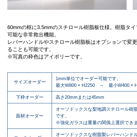
60mmの框に3.5mmのスチロール樹脂板仕様。樹脂
可能な非常救出機能。
レバーハンドルやスチロール樹脂板はオプションで変
ることも可能です。
※写真の枠色はアイボリーです。
1mm単位でオーダー可能です。
サイズオーダー
最大W800 × H2250 ～ 最小W400 × H
下枠オーダー
高さ20mmまたは45mm
オーソドックスな梨地調スチロール樹
面材オーダー
です。
※強化ガラスは重量の関係上選択でき
オーソドックスな樹脂製レバーハンド