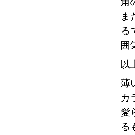
角
ま
る
囲
以
薄
カ
愛
る