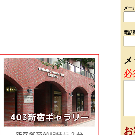
メー
電話
メ
必
お