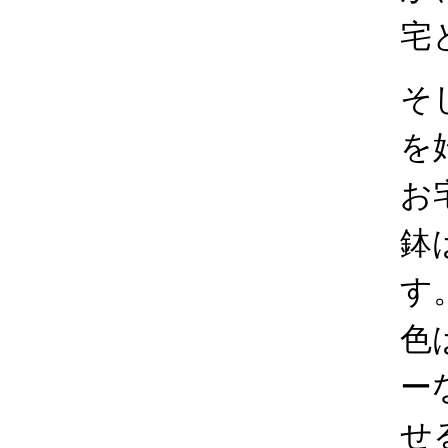
宅
そ
を
お
鉢
す
色
ー
せ