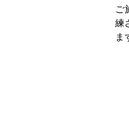
ご
練
ま