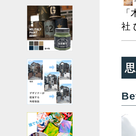
「
社
思
Be