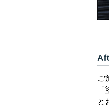
Af
ご
「
と