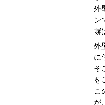
外
ン
塀
外
に
そ
を
こ
が