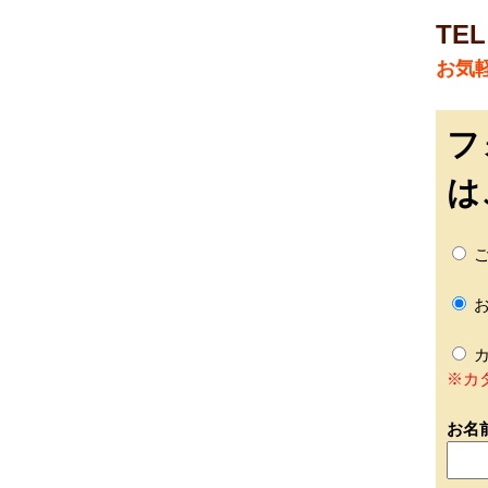
TEL
お気
フ
は
ご
お
カ
※カ
お名