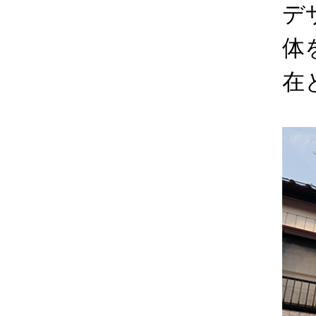
デ
体
在