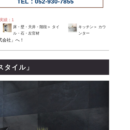
TEL：052-930-7855
せ実績：1
床・壁・天井・階段
＞
タイ
キッチン
＞
カウ
ル・石・左官材
ンター
式会社」へ！
ンスタイル」