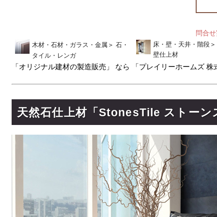
問合
床・壁・天井・階段
＞
木材・石材・ガラス・金属
＞
石・
壁仕上材
タイル・レンガ
「オリジナル建材の製造販売」 なら 「プレイリーホームズ 株
天然石仕上材「StonesTile ストー