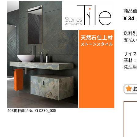
商品
¥ 3
送料
支払
サイズ：
基材
発注単
403掲載商品No. G-0370_035