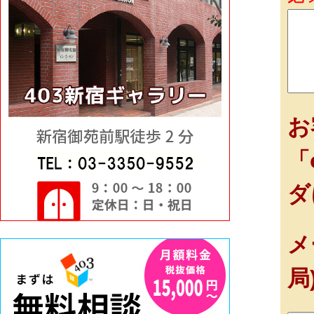
お
「
ダ
メ
局