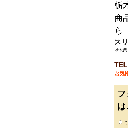
栃
商
ら
スリ
栃木県さ
TEL
お気
フ
は
ご