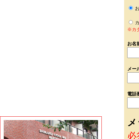
お
カ
※カ
お名
メー
電話
メ
必