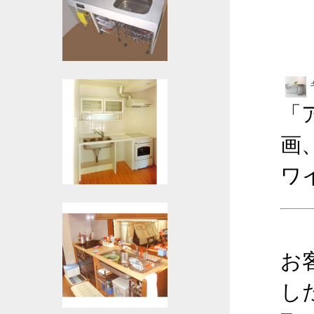
「
画
ワ
お
し