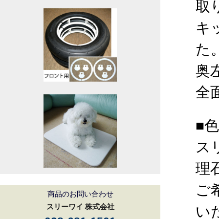
取
キ
た
奥
全
■
ス
理
ご
商品のお問い合わせ
スリーワイ 株式会社
い