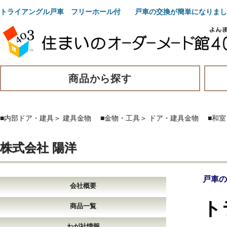
トライアングル戸車 フリーホール付 戸車の交換が簡単になりまし
商品から探す
■内部ドア・建具
＞
建具金物
■金物・工具
＞
ドア・建具金物
■和室
株式会社 陽洋
戸車の
会社概要
ト
商品一覧
わが社情報