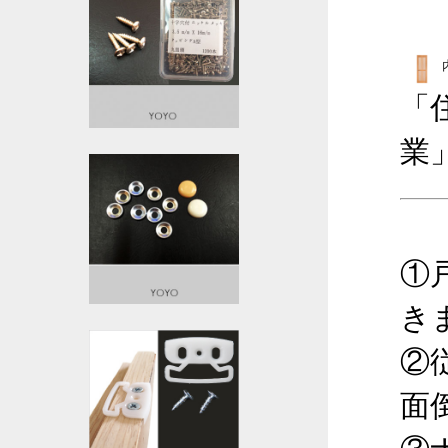
「
業
①
き
②
面