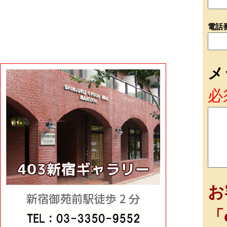
電話
メ
必
お
「