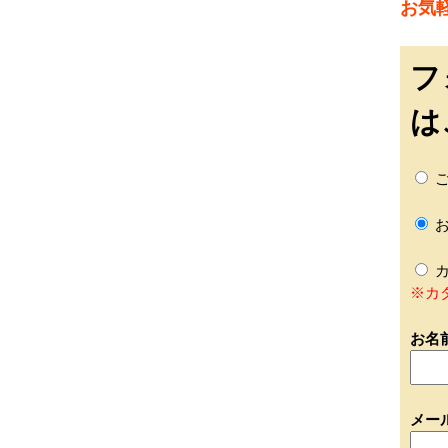
お気
フ
は
ご
お
カ
※カ
お名
メー