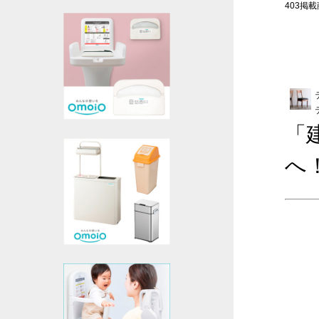
403掲載商
「
へ