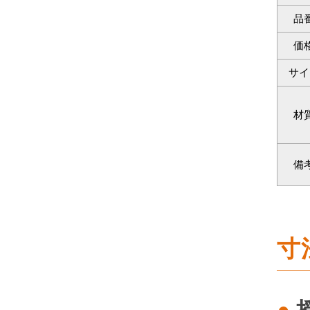
品
価
サイ
材
備
寸