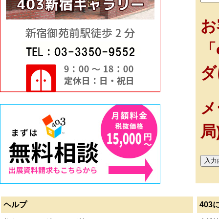
お
「
ダ
メ
局
ヘルプ
403