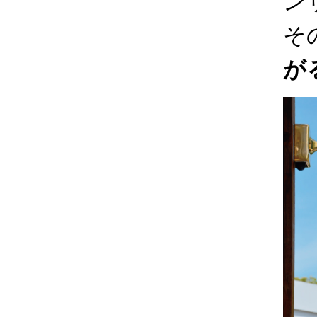
ン
そ
が