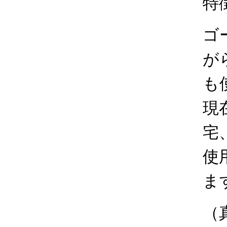
特
ゴ
が
も
現
宅
使
ま
（