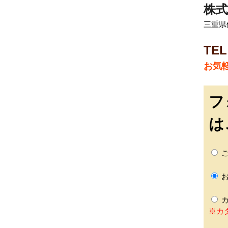
株式
三重県伊
TEL
お気
フ
は
ご
お
カ
※カ