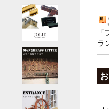
「
ラ
お