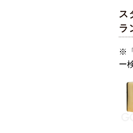
ス
ラ
※
ー