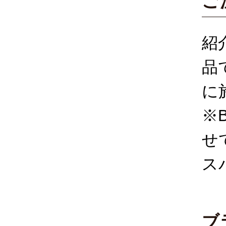
ご
紹
品
に
※
せ
ス
ブ