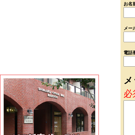
お名
メー
電話
メ
必