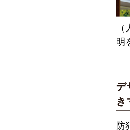
（
明
デ
き
防