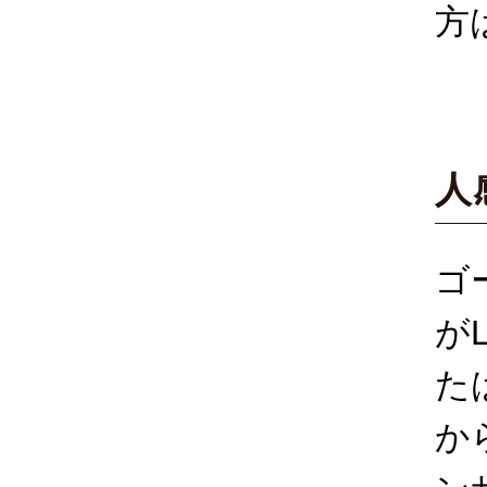
人
ゴ
が
た
か