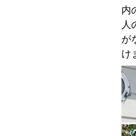
内
人
が
け