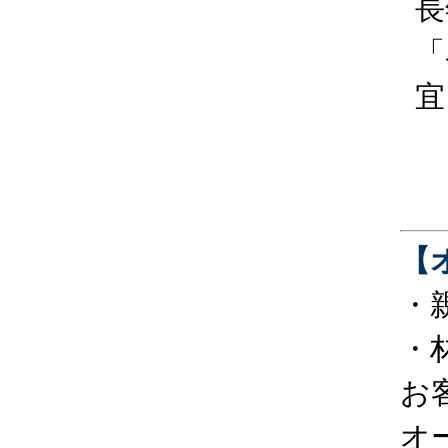
長
「
宜
【
・
・
お
オ