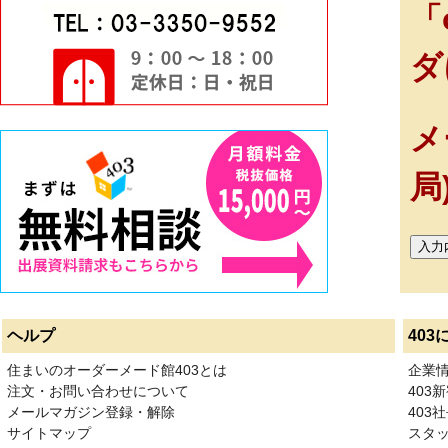
「
ダ
メ
局
ヘルプ
403
住まいのオーダーメード館403とは
企業
注文・お問い合わせについて
403
メールマガジン登録・解除
403社
サイトマップ
スタ