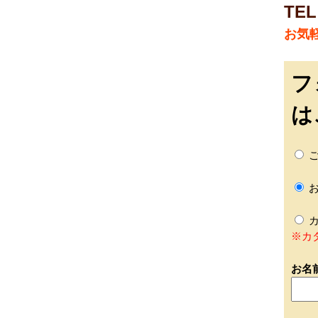
TEL
お気
フ
は
ご
お
カ
※カ
お名