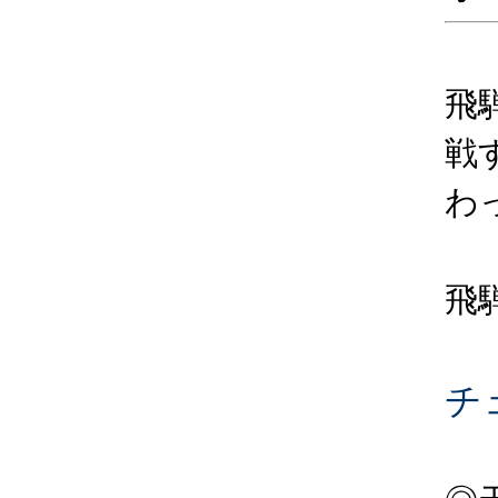
飛
戦
わ
飛
チ