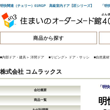
明快闊達（チェリー）01RGP 高級室内ドア【匠シリーズ】 「明
商品から探す
■内部ドア・建具
＞
洋間ドア
■リビング
＞
ドア・サッシ
■自然素材
株式会社 コムラックス
「明快
会社概要
明
商品一覧
わが社情報