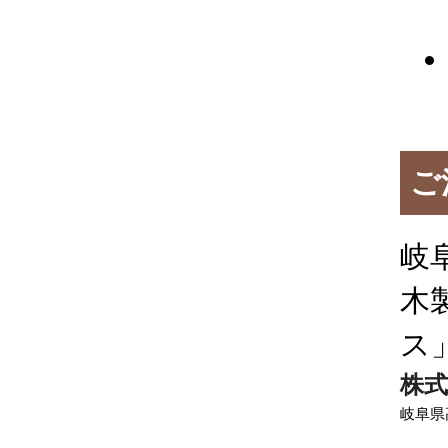
ご
岐
木
ス
株式
岐阜県