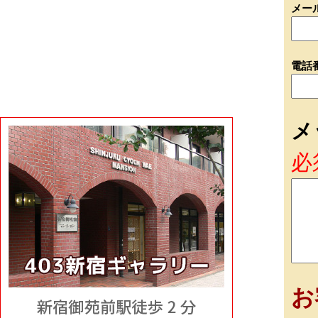
メー
電話
メ
必
お