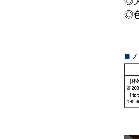
◎
◎
■
［枠
高20
［セ
190