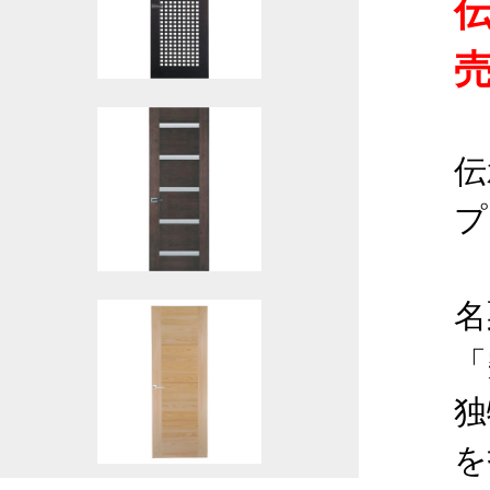
伝
プ
名
「
独
を