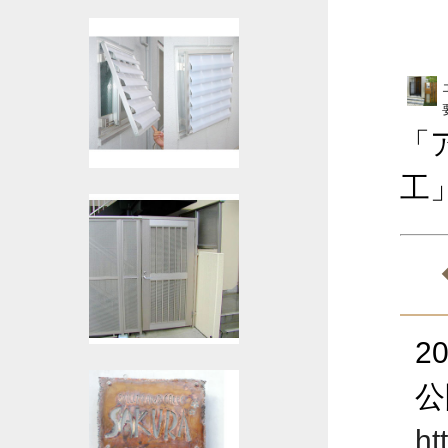
「
工
2
公
ht