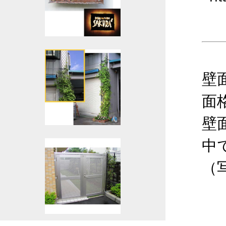
壁
面
壁
中
（