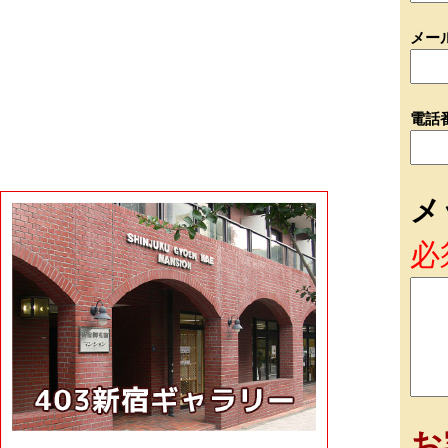
メー
電話
メ
必
お