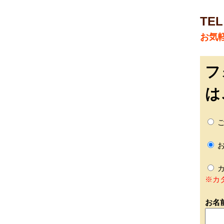
TEL
お気
フ
は
ご
お
カ
※カ
お名