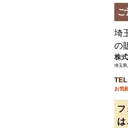
ご
埼
の
株式
埼玉県入
TEL
お気
フ
は