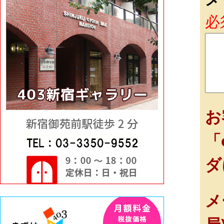
必
お
「
ダ
メ