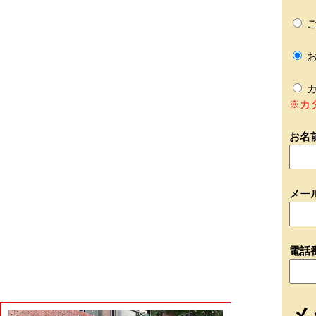
ご
お
カ
※カ
お名
メー
電話
メ