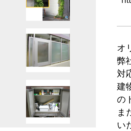
オ
弊
対
建
の
ま
い