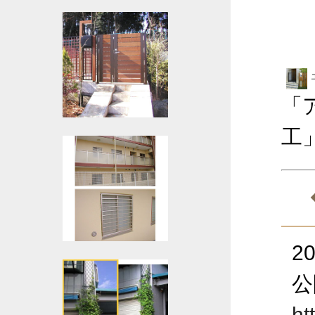
「
工
2
公
ht