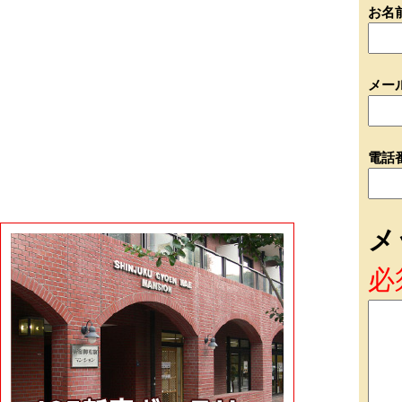
お名
メー
電話
メ
必