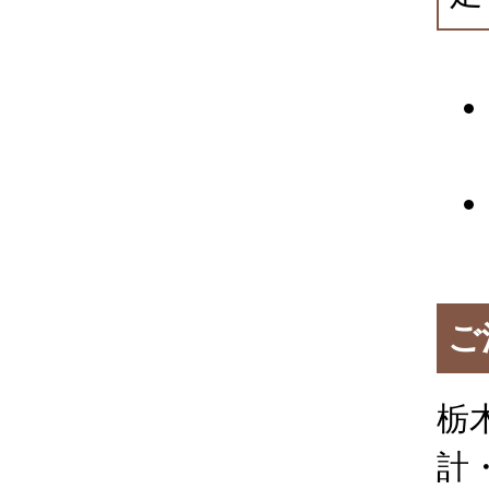
ご
栃
計