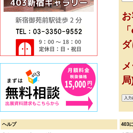
お
「
ダ
メ
局
ヘルプ
403