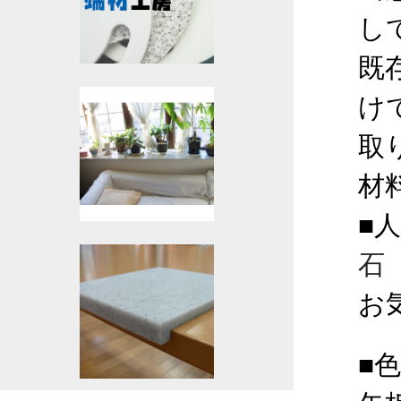
し
既
け
取
材
■
石
お
■