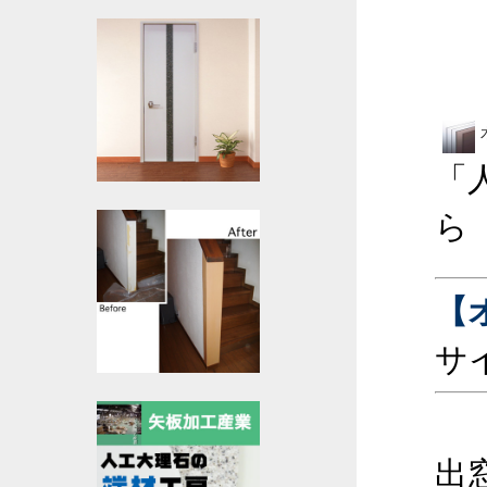
「
ら
【
サ
出