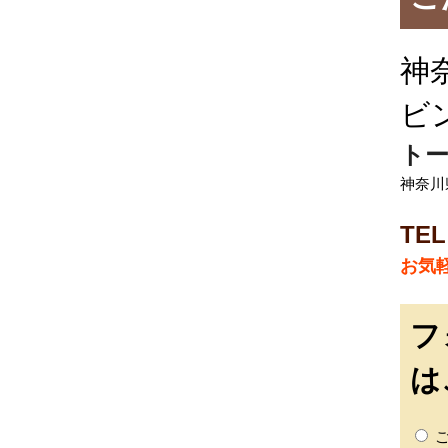
神
ビ
トー
神奈川
TEL
お気
フ
は
ご