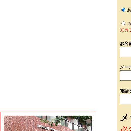
お
カ
※カ
お名
メー
電話
メ
必