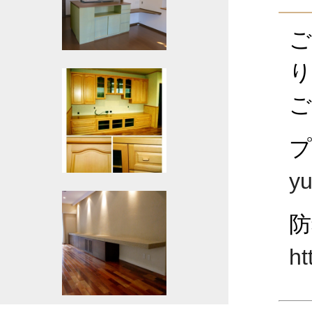
ご
り
ご
yu
防
ht