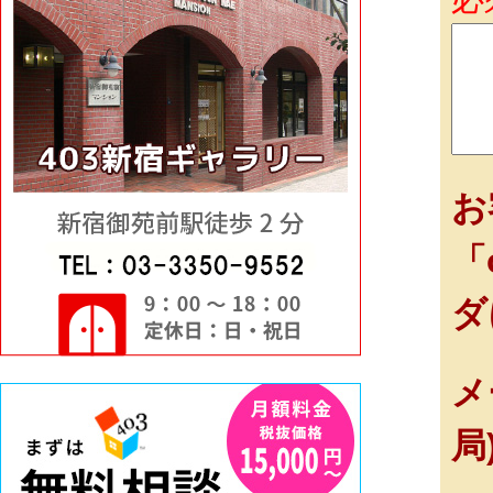
お
「
ダ
メ
局