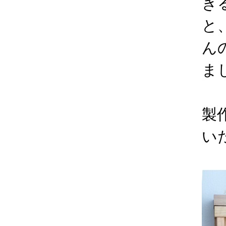
き
と
ん
ま
製
い