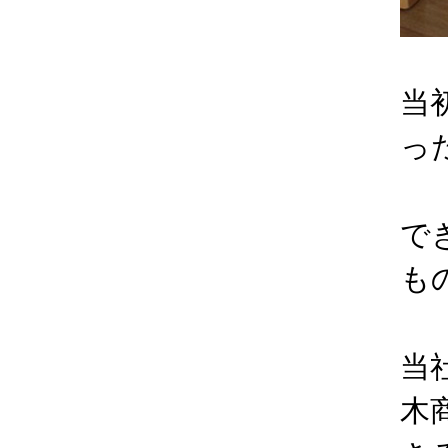
当
っ
で
も
当
木