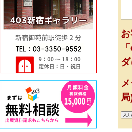
お
「
ダ
メ
局