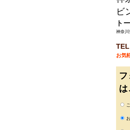
ビ
トー
神奈川
TEL
お気
フ
は
ご
お