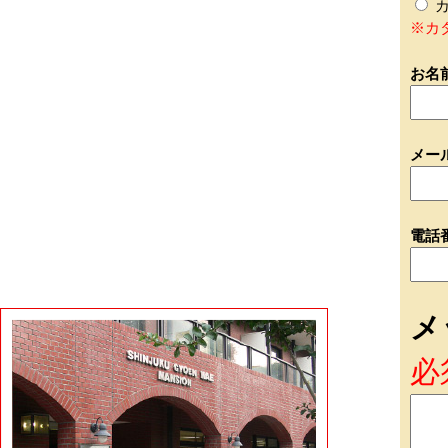
カ
※カ
お名
メー
電話
メ
必