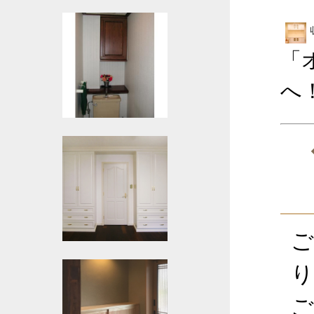
「
へ
ご
り
ご