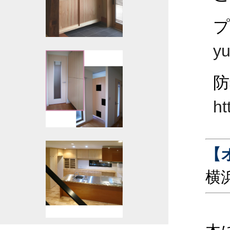
yu
防
ht
【
横