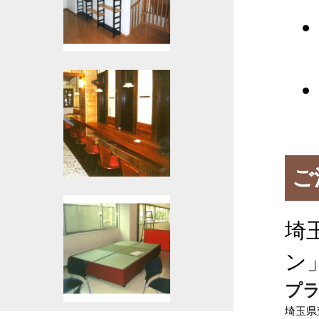
ご
埼
ン
プ
埼玉県