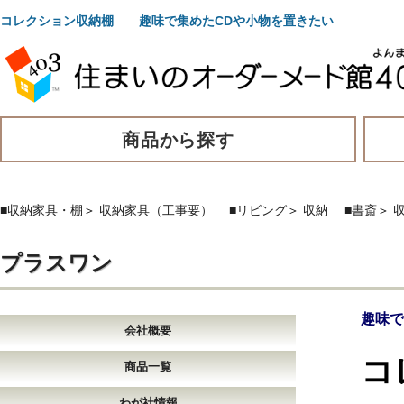
コレクション収納棚 趣味で集めたCDや小物を置きたい
商品から探す
■収納家具・棚
＞
収納家具（工事要）
■リビング
＞
収納
■書斎
＞
プラスワン
趣味で
会社概要
コ
商品一覧
わが社情報