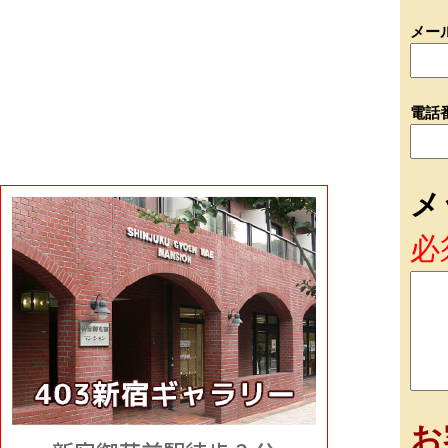
メー
電話
メ
必
お