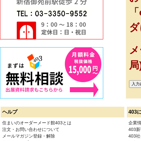
「
ダ
メ
局
ヘルプ
403
住まいのオーダーメード館403とは
企業
注文・お問い合わせについて
403
メールマガジン登録・解除
403社