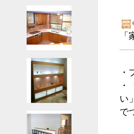
「
・
・
い
で