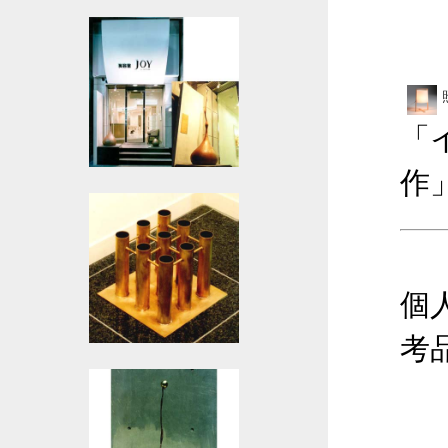
「
作
個
考