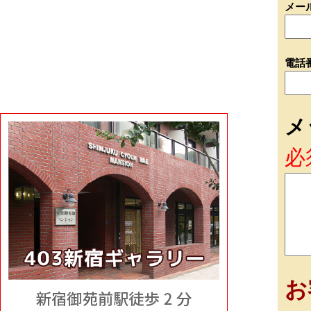
メー
電話
メ
必
お