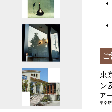
ご
東
ン
ア
東京都