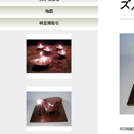
ズ
地図
特定商取引
403掲載商