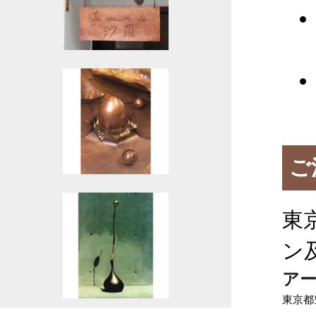
ご
東
ン
ア
東京都