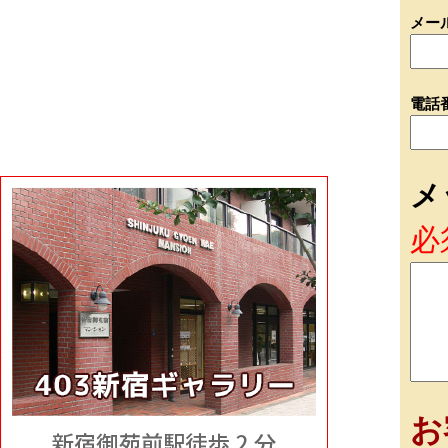
メー
電話
メ
必
お