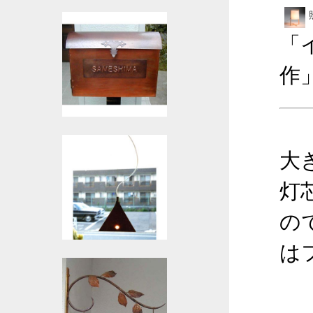
「
作
大
灯
の
は