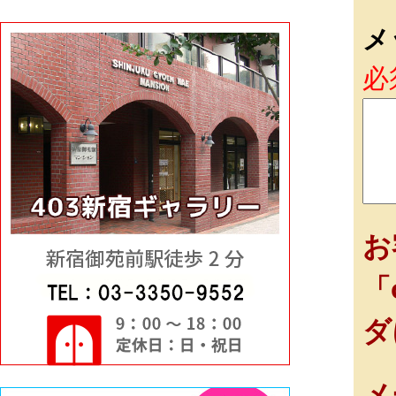
メ
必
お
「
ダ
メ