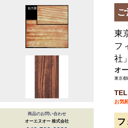
ご
東
フ
社
オー
東京都町
TEL
お気
商品のお問い合わせ
フ
オーエヌオー 株式会社