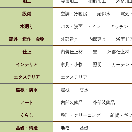
加工
金属加工
樹脂加工
木材加
設備
空調・冷暖房
給排水
電気
水廻り
バス・洗面・トイレ
キッチン
建具・造作・金物
外部建具
内部建具
浴室ド
仕上
内装仕上材
畳
外部仕上材
インテリア
家具・小物
照明
カーテン
エクステリア
エクステリア
屋根・防水
屋根
防水
アート
内部装飾品
外部装飾品
くらし
整理・クリーニング
雑貨・ギ
基礎・構造
地盤
基礎