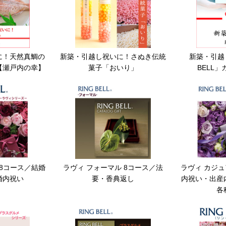
に！天然真鯛の
新築・引越し祝いに！さぬき伝統
新築・引越し
【瀬戸内の幸】
菓子「おいり」
BELL
 8コース／結婚
ラヴィ フォーマル 8コース／法
ラヴィ カジュ
婚内祝い
要・香典返し
内祝い・出産
各