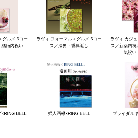
＋グルメ 6コー
ラヴィ フォーマル＋グルメ 6コー
ラヴィ カジュ
・結婚内祝い
ス／法要・香典返し
ス／新築内祝
気祝い
RING BELL
婦人画報×RING BELL
ブライダル