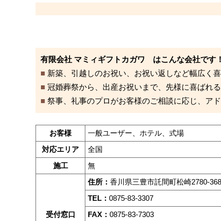
有限会社 マミィギフトカガワ はこんな会社です
■
新築、引越しのお祝い、お祝い返しなど幅広く喜
■
冠婚葬祭から、出産お祝いまで、先様に喜ばれる
■
祭事、礼事のプロがお客様のご相談に応じ、アド
お客様
一般ユーザー、ホテル、式場
対応エリア
全国
施工
無
住所：
香川県三豊市託間町松崎2780-36
TEL：
0875-83-3307
受付窓口
FAX：
0875-83-7303