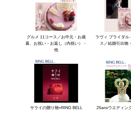
グルメ 11コース／お中元・お歳
ラヴィ ブライダル
暮、お祝い・お返し（内祝い）・
ス／結婚引出物
他
サライの贈り物×RING BELL
25ansウエディング×