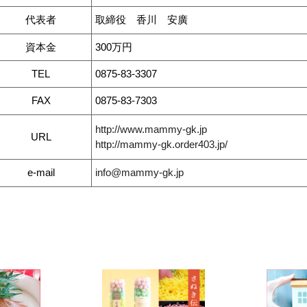
代表者
取締役 香川 安廣
資本金
300万円
TEL
0875-83-3307
FAX
0875-83-7303
http://www.mammy-gk.jp
URL
http://mammy-gk.order403.jp/
e-mail
info@mammy-gk.jp