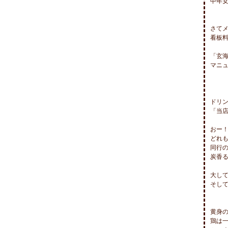
中年女
さてメ
看板料
「玄海
マニュ
ドリン
「当店
おー！
どれも
同行の
炭香る
大して
そして
黄身の
鶏は一