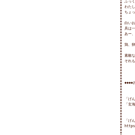
ふっく
わたし
ちょっ
白いお
具は一
あー、
鶏、
素敵
それも
◆◆◆◆
「げん
「玄海
「げん
https