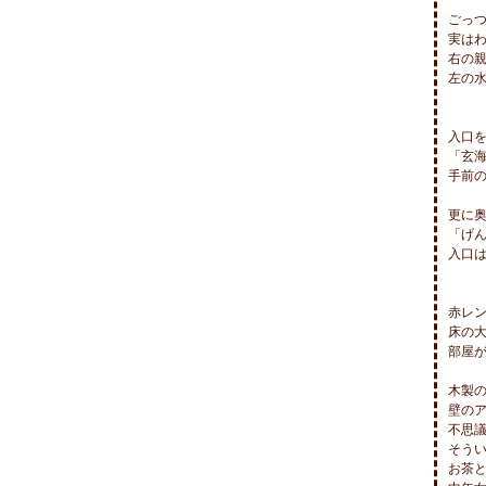
ごっつ
実はわ
右の親
左の水
入口を
「玄海
手前の
更に奥
「げん
入口は
赤レン
床の大
部屋が
木製
壁のア
不思議
そうい
お茶と