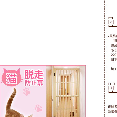
┏━┓

┃３┃
┗━┻━━
★風呂
　「日
　風呂
　ちょ
　20
　日
　http
┏┏━┓

┃４┃
┗━┻━━
　　　　
正解者
当選者