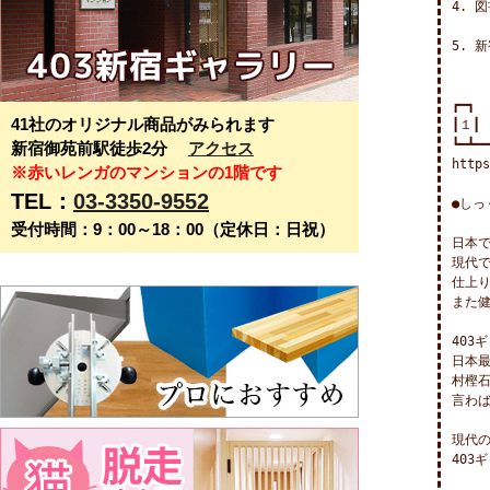
4. 
5. 
┏━┓

41社のオリジナル商品がみられます
┃１┃
┗━┻━━
新宿御苑前駅徒歩2分
アクセス
https
※赤いレンガのマンションの1階です
TEL：
03-3350-9552
●しっ
受付時間：9：00～18：00（定休日：日祝）
日本で
現代で
仕上
また健
403
日本最
村樫
言わば
現代の
403