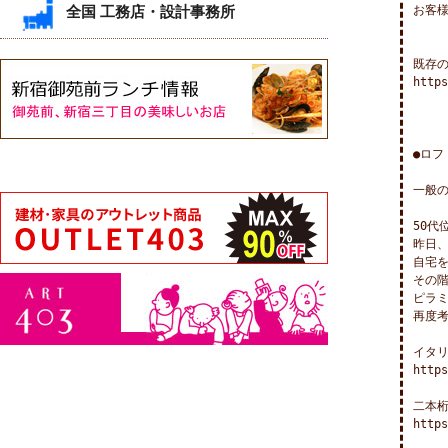
全国 工務店・設計事務所
お客様
既存の
https
●ロフ
一般の
50代
昨日
自宅を
その階
ピラミ
再度考
イタリ
https
二本桁
https