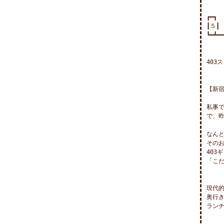
┏━┓

┃５┃
┗━┻━━
　　　　
403
【新宿
私事で
で、昨
なんと
そのお
403
「こだ
現代的
奥行き
ランチ