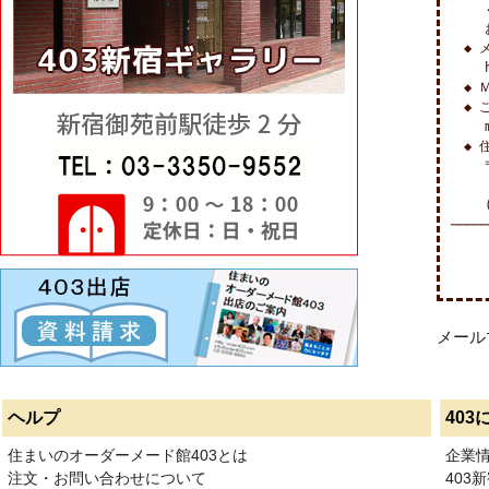
　　 
　　 
　◆ 
　　 h
　◆ 
　◆ 
　　 m
　◆ 
　　 〒
　　 
─────
　　　C
メール
ヘルプ
403
住まいのオーダーメード館403とは
企業
注文・お問い合わせについて
403