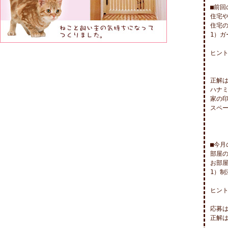
■前回
住宅
住宅の
1）ガ
ヒント！
正解は
ハナミ
家の
スペー
■今月
部屋
お部屋
1）制
ヒント！
応募は 
正解は