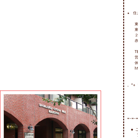
★　住
　　東
　　東
　　２
　　赤
　　TE
　　営業
　　休
　　ht
。°+ 
　　　
=-=-=
　◆ 
　　 