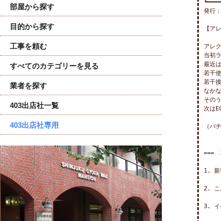
┗━━━━
部屋から探す
発行：
目的から探す
【アレ
工事を頼む
アレク
当初ラ
最近は
すべてのカテゴリーを見る
若干使
若干
業者を探す
なかな
そのう
403出店社一覧
次はE
403出店社専用
（バチ
===　
1. 
2. 
3. 