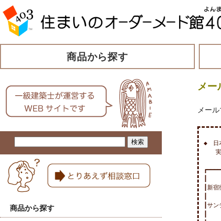
商品から探す
メー
メール
◆　日
　　実
┏━━━━
┃

┃新宿
┃

┃サン
商品から探す
┃
