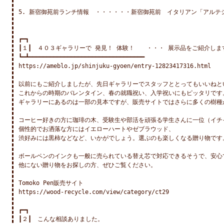
5. 新宿御苑前ランチ情報　・・・・・・新宿御苑前　イタリアン「アルテシ
┏━┓

┃１┃　４０３ギャラリーで 発見！ 体験！　　・・・ 展示品をご紹介します
┗━┻━━━━━━━━━━━━━━━━━━━━━━━━━━━━━━━━━

https://ameblo.jp/shinjuku-gyoen/entry-12823417316.html

以前にもご紹介しましたが、先日ギャラリーでスタッフととってもいいねと
これからの時期のバレンタイン、春の就職祝い、入学祝いにもピッタリです。
ギャラリーにあるのは一部の見本ですが、販売サイトではさらに多くの樹種が
コーヒー好きの方に珈琲の木、受験生や部活を頑張る学生さんに一位（イチイ
個性的でお洒落な方にはイエローハートやゼブラウッド、

渋好みには黒柿などなど、いかがでしょう。選ぶのも楽しくなる贈り物です。
ボールペンのインクも一般に売られている替え芯で対応できるそうで、安心で
他にない贈り物をお探しの方、ぜひご覧ください。

Tomoko Pen販売サイト

https://wood-recycle.com/view/category/ct29

┏━┓

┃２┃　こんな相談ありました。
