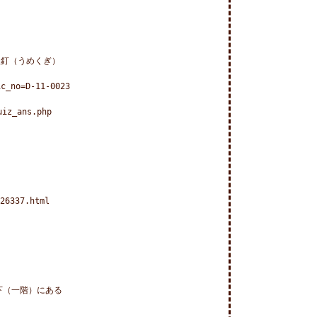
釘（うめくぎ）　

_no=D-11-0023

iz_ans.php

6337.html

（一階）にある
