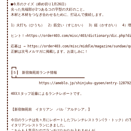
■今月のクイズ（締め切り1月26日）

尖った先端部が2つあるコの字型の大釘のこと。

木材と木材をつなぎ合わせるために、打込んで接続します。

1）火打ち（ひうち）　2）筋交い（すじかい）　3）鎹（かすがい）　4）埋
ヒント！⇒https://order403.com/misc/403/dictionary/dic.php?dic
応募は → https://order403.com/misc/middle/magazine/sundae/qu
正解は次号メルマガに掲載します。お楽しみに！

┏━┓

┃５┃　新宿御苑前ランチ情報

┗━┻━━━━━━━━━━━━━━━━━━━━━━━━━━━━━━━━━

　　　　　　　　https://ameblo.jp/shinjuku-gyoen/entry-1287922
403スタッフ近藤によるランチレポートです。

【新宿御苑前　イタリアン　バル「アルテシア」】

今日のランチは先々月にレポートしたフレンチレストラン(ラ・トック）の下
イタリアンレストランにきました。

こちらも人気店なのでランチはなかなか入れませんが、
