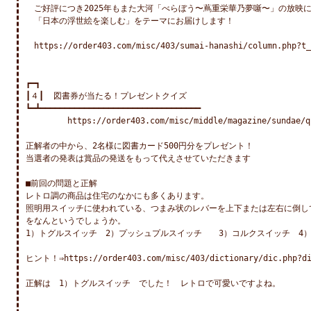
　ご好評につき2025年もまた大河「べらぼう〜蔦重栄華乃夢噺〜」の放映に
　「日本の浮世絵を楽しむ」をテーマにお届けします！

　https://order403.com/misc/403/sumai-hanashi/column.php?t_
┏━┓

┃４┃  図書券が当たる！プレゼントクイズ

┗━┻━━━━━━━━━━━━━━━━━━━━━━━━━━━━━━━━━

　　　　　https://order403.com/misc/middle/magazine/sundae/qu
正解者の中から、2名様に図書カード500円分をプレゼント！

当選者の発表は賞品の発送をもって代えさせていただきます

■前回の問題と正解

レトロ調の商品は住宅のなかにも多くあります。

照明用スイッチに使われている、つまみ状のレバーを上下または左右に倒し
をなんというでしょうか。																		

1）トグルスイッチ　2）プッシュプルスイッチ　　3）コルクスイッチ　4）
ヒント！⇒https://order403.com/misc/403/dictionary/dic.php?dic
正解は　1）トグルスイッチ　でした！　レトロで可愛いですよね。
