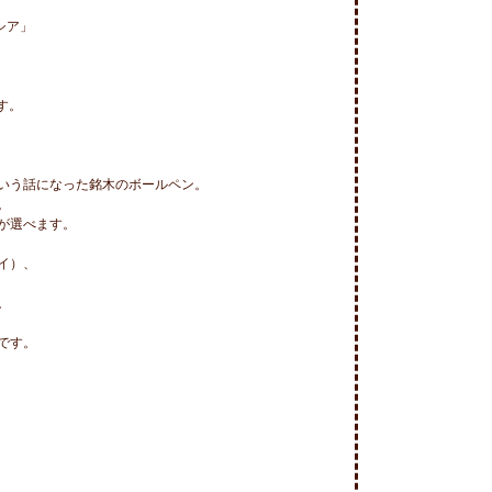
ア」

。

いう話になった銘木のボールペン。



選べます。

）、



す。
