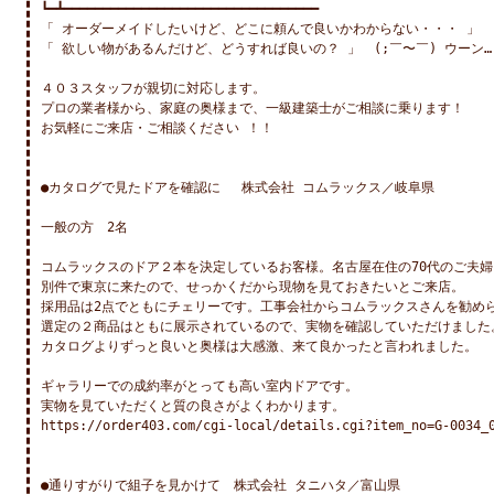
┗━┻━━━━━━━━━━━━━━━━━━━━━━━━━━━━━━━━━

「 オーダーメイドしたいけど、どこに頼んで良いかわからない・・・ 」

「 欲しい物があるんだけど、どうすれば良いの？ 」　(;￣〜￣) ウーン…

４０３スタッフが親切に対応します。

プロの業者様から、家庭の奥様まで、一級建築士がご相談に乗ります！

お気軽にご来店・ご相談ください ！！

●カタログで見たドアを確認に　 株式会社 コムラックス／岐阜県

一般の方　2名

コムラックスのドア２本を決定しているお客様。名古屋在住の70代のご夫婦。
別件で東京に来たので、せっかくだから現物を見ておきたいとご来店。

採用品は2点でともにチェリーです。工事会社からコムラックスさんを勧めら
選定の２商品はともに展示されているので、実物を確認していただけました。
カタログよりずっと良いと奥様は大感激、来て良かったと言われました。

ギャラリーでの成約率がとっても高い室内ドアです。

実物を見ていただくと質の良さがよくわかります。

https://order403.com/cgi-local/details.cgi?item_no=G-0034_0
●通りすがりで組子を見かけて　株式会社 タニハタ／富山県
