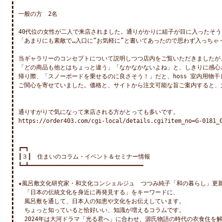
一般の方　2名

40代位の女性が二人で来店されました。通りがかりに組子が目に入ったそう
「あまりにも素敵で…入口に“お気軽に”と書いてあったので思わず入っちゃ
当ギャラリーのコンセプトについて説明しつつ店内をご覧いただきましたが、
「どの商品も他とはちょっと違う」「なかなかないよね」と、しきりに感心
帰り際、「スノーボードを乗せるのに良さそう！」だと、hoss 室内用物干し 
ご関心を寄せていました。価格と、サイトから注文可能な旨ご案内すると、
通りすがりで気になって来店される方がとっても多いです。

https://order403.com/cgi-local/details.cgi?item_no=G-0181_0
┏━┓

┃３┃　住まいのコラム・イベント＆セミナー情報

┗━┻━━━━━━━━━━━━━━━━━━━━━━━━━━━━━━━━━

★風呂敷文化研究家・和文化コンシェルジュ　つつみ純子「和の暮らし」更新
　「日本の伝統文化を身近に再発見する」をキーワードに、

　風呂敷を通して、日本人の知恵や文化をお伝えしています。

　ちょっと知っていると恰好いい、知識が増えるコラムです。

　2024年は大河ドラマ「光る君へ」に合わせ、源氏物語の時代の衣食住を解