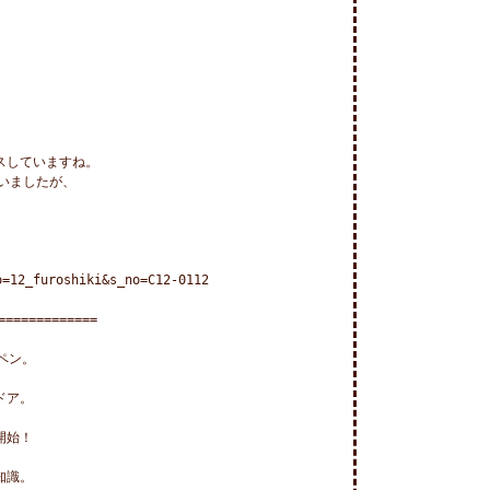
していますね。

ましたが、

=12_furoshiki&s_no=C12-0112

============

ン。

ア。

始！

識。
