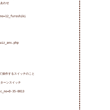
あわせ

no=12_furoshiki

iz_ans.php

て操作するスイッチのこと

ターンスイッチ　

_no=D-35-0013
