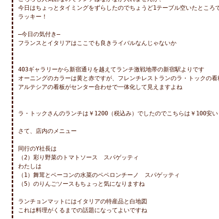
今日はちょっとタイミングをずらしたのでちょうど1テーブル空いたところで
ラッキー！

―今日の気付き―

フランスとイタリアはここでも良きライバルなんじゃないか

403ギャラリーから新宿通りを越えてランチ激戦地帯の新宿駅よりです

オーニングのカラーは黄と赤ですが、フレンチレストランのラ・トックの看板
アルテシアの看板がセンター合わせで一体化して見えますよね

ラ・トックさんのランチは￥1200（税込み）でしたのでこちらは￥100安い！
さて、店内のメニュー

同行のY社長は

（2）彩り野菜のトマトソース　スパゲッティ

わたしは

（1）舞茸とベーコンの水菜のペペロンチーノ　スパゲッティ

（5）のりんごソースもちょっと気になりますね

ランチョンマットにはイタリアの特産品と白地図

これは料理がくるまでの話題になってよいですね
