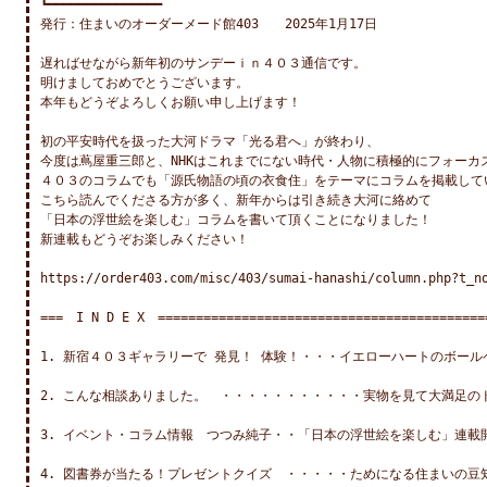
┗━━━━━━━━━━━━━━━

発行：住まいのオーダーメード館403　　2025年1月17日

遅ればせながら新年初のサンデーｉｎ４０３通信です。

明けましておめでとうございます。

本年もどうぞよろしくお願い申し上げます！

初の平安時代を扱った大河ドラマ「光る君へ」が終わり、

今度は蔦屋重三郎と、NHKはこれまでにない時代・人物に積極的にフォーカス
４０３のコラムでも「源氏物語の頃の衣食住」をテーマにコラムを掲載してい
こちら読んでくださる方が多く、新年からは引き続き大河に絡めて

「日本の浮世絵を楽しむ」コラムを書いて頂くことになりました！

新連載もどうぞお楽しみください！

https://order403.com/misc/403/sumai-hanashi/column.php?t_no
===　I N D E X　============================================
1. 新宿４０３ギャラリーで 発見！ 体験！・・・イエローハートのボールペ
2. こんな相談ありました。　・・・・・・・・・・・実物を見て大満足のド
3. イベント・コラム情報　つつみ純子・・「日本の浮世絵を楽しむ」連載開
4. 図書券が当たる！プレゼントクイズ　・・・・・ためになる住まいの豆知