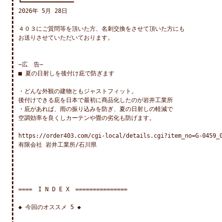
┗━━━━━━━━━━━━━━━

2026年 5月 28日

４０３にご質問等を頂いた方、名刺交換をさせて頂いた方にも

お送りさせていただいております。

−広　告−

■ 夏の日射しを後付け庇で防ぎます

・どんな外観の建物ともジャストフィット。

後付けできる庇を日本で最初に商品化したのが岩井工業所

・庇があれば、雨の振り込みを防ぎ、夏の日射しの軽減で

空調効率を良くしカーテンや畳の劣化も防げます。

https://order403.com/cgi-local/details.cgi?item_no=G-0459_0
有限会社 岩井工業所/石川県

====　I N D E X　===============

◆ 今回のオススメ 5 ◆
