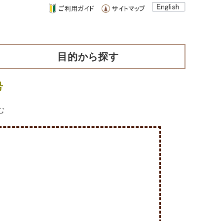
目的から探す
号
む