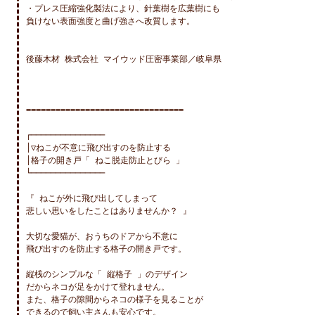
・プレス圧縮強化製法により、針葉樹を広葉樹にも

負けない表面強度と曲げ強さへ改質します。

後藤木材 株式会社 マイウッド圧密事業部／岐阜県

================================

┌───────────────

│▽ねこが不意に飛び出すのを防止する

│格子の開き戸「 ねこ脱走防止とびら 」

└───────────────

『 ねこが外に飛び出してしまって

悲しい思いをしたことはありませんか？ 』

大切な愛猫が、おうちのドアから不意に

飛び出すのを防止する格子の開き戸です。

縦桟のシンプルな「 縦格子 」のデザイン

だからネコが足をかけて登れません。

また、格子の隙間からネコの様子を見ることが

できるので飼い主さんも安心です。
