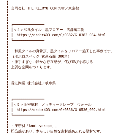
合同会社 THE KEIRYU COMPANY／東京都

┏━━━━━━━━━━━━━━━

┃＜４＞和風タイル　黒フロアー　店舗施工例

┃　https://order403.com/G/0382/G-0382_034.html

┗━━━━━━━━━━━━━━━

・和風タイルの真骨頂。黒タイルをフロアー施工した事例です。

（ポポロスペック 玄昌石面 300角）

・派手すぎない静かな存在感が、侘び寂びを感じる

上質な空間をつくります。

長江陶業 株式会社／岐阜県

┏━━━━━━━━━━━━━━━

┃＜５＞圧密壁材　ノッティークレープ　ウォール

┃　https://order403.com/G/0536/G-0536_002.html

┗━━━━━━━━━━━━━━━

・圧密材「knottycrepe」。

凹凸感があり、木らしい自然な素材感あふれる壁材です。
