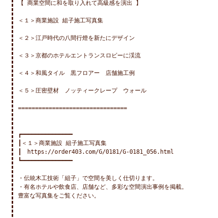
【 商業空間に和を取り入れて高級感を演出 】

＜１＞商業施設 組子施工写真集

＜２＞江戸時代の八間行燈を新たにデザイン

＜３＞京都のホテルエントランスロビーに渓流

＜４＞和風タイル　黒フロアー　店舗施工例

＜５＞圧密壁材　ノッティークレープ　ウォール

================================

┏━━━━━━━━━━━━━━━

┃＜１＞商業施設 組子施工写真集

┃　https://order403.com/G/0181/G-0181_056.html

┗━━━━━━━━━━━━━━━

・伝統木工技術「組子」で空間を美しく仕切ります。

・有名ホテルや飲食店、店舗など、多彩な空間演出事例を掲載。

豊富な写真集をご覧ください。
