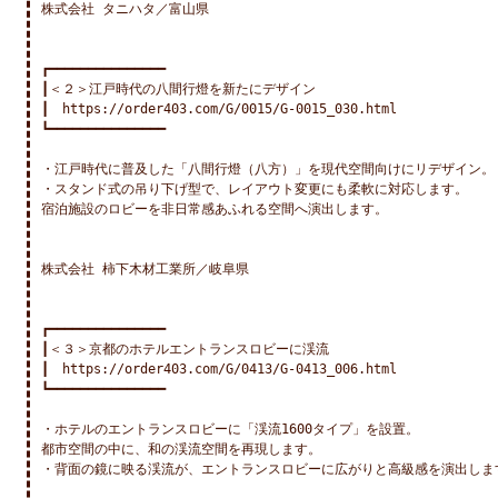
株式会社 タニハタ／富山県

┏━━━━━━━━━━━━━━━

┃＜２＞江戸時代の八間行燈を新たにデザイン

┃　https://order403.com/G/0015/G-0015_030.html

┗━━━━━━━━━━━━━━━

・江戸時代に普及した「八間行燈（八方）」を現代空間向けにリデザイン。

・スタンド式の吊り下げ型で、レイアウト変更にも柔軟に対応します。

宿泊施設のロビーを非日常感あふれる空間へ演出します。

株式会社 柿下木材工業所／岐阜県

┏━━━━━━━━━━━━━━━

┃＜３＞京都のホテルエントランスロビーに渓流

┃　https://order403.com/G/0413/G-0413_006.html

┗━━━━━━━━━━━━━━━

・ホテルのエントランスロビーに「渓流1600タイプ」を設置。

都市空間の中に、和の渓流空間を再現します。

・背面の鏡に映る渓流が、エントランスロビーに広がりと高級感を演出します