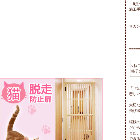
・6点
施工手
サカン
=====
┌────
│▽ね
│格子
└────
『 ね
悲しい
大切な
飛び出
縦桟の
だから
また、
できる