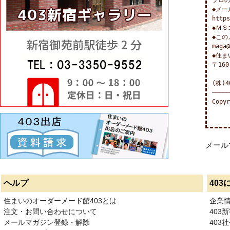
プロの
◆メー
https
◆ＭＳ
◆この
maga@
◆住ま
〒160
(株)
─────
Copyr
メール
ヘルプ
403
住まいのオーダーメード館403とは
企業
注文・お問い合わせについて
403
メールマガジン登録・解除
403社