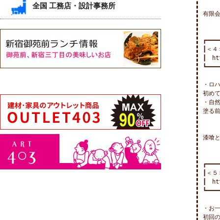
全国 工務店・設計事務所
有限会
┏━━━━
┃＜４
┃　htt
┗━━━━
・ロハ
初めて
・自然
塗る前
漆喰と
┏━━━━
┃＜５
┃　htt
┗━━━━
・お一
初回の