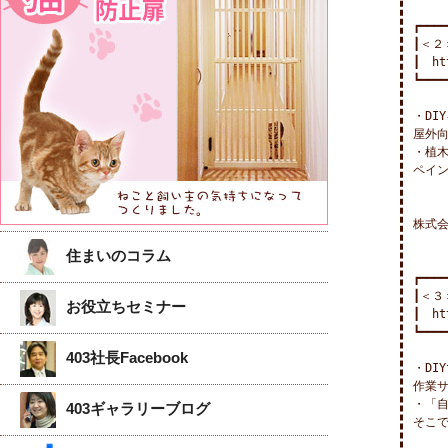
┏━━━━
┃＜２
┃　htt
┗━━━━
・DI
屋外向
・植木
ペイン
株式会
住まいのコラム
┏━━━━
┃＜３
お役立ちセミナー
┃　htt
┗━━━━
403社長Facebook
・DI
作業サ
・「自
403ギャラリーブログ
そこで