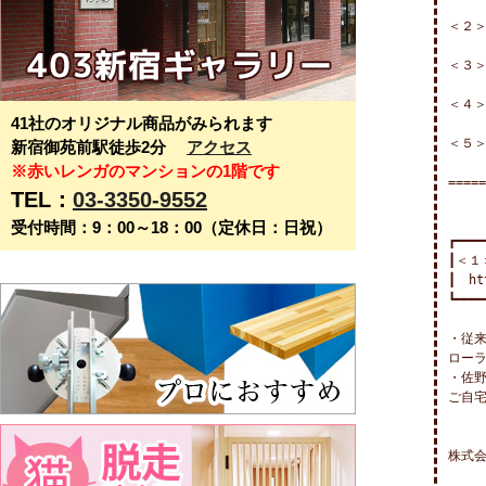
＜２＞
＜３＞
＜４＞
41社のオリジナル商品がみられます
＜５＞
新宿御苑前駅徒歩2分
アクセス
※赤いレンガのマンションの1階です
=====
TEL：
03-3350-9552
受付時間：9：00～18：00（定休日：日祝）
┏━━━━
┃＜１
┃　htt
┗━━━━
・従来
ローラ
・佐野
ご自宅
株式会