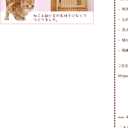
☆ 和
☆ な
☆ 見
☆ 猫
☆ 熟
ご注文
　　　
https
★★★
「 4