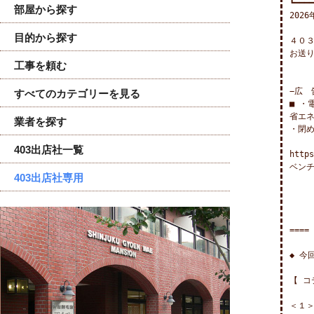
┗━━━━
部屋から探す
2026
目的から探す
４０３
お送り
工事を頼む
−広　告
すべてのカテゴリーを見る
■ ・
省エネ
業者を探す
・閉
403出店社一覧
https
ベンチ
403出店社専用
====
◆ 今
【 コ
＜１＞