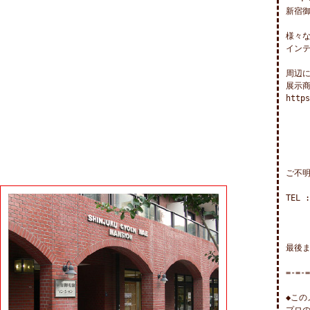
新宿御
様々な
インテ
周辺に
展示商
https
ご不明
TEL :
最後ま
=-=-=
◆この