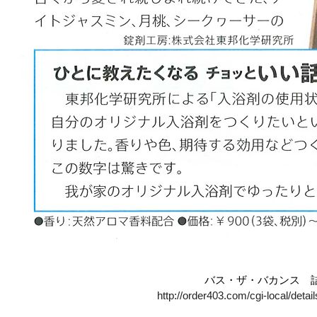
バス・ザ・バカンス 
http://order403.com/cgi-local/det