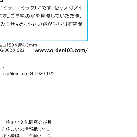
ル
ails.cgi?item_no=G-0020_022
人 住まい文化研究会が月
する住まいの情報紙です。
性能・機能」「金融・コス