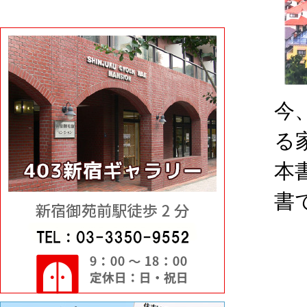
今
る
本
書