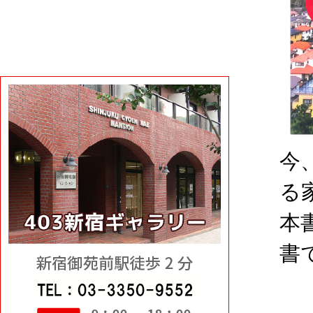
今
る
本
書